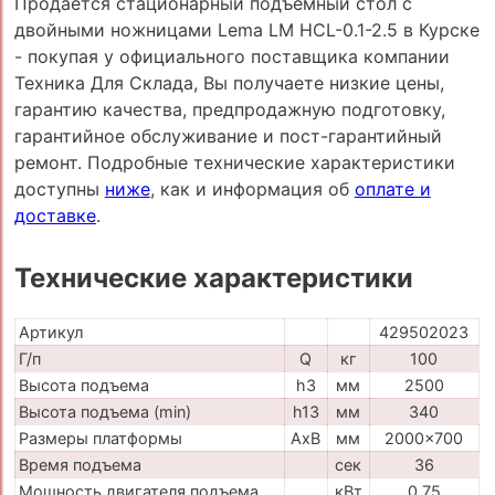
Продается стационарный подъемный стол с
двойными ножницами Lema LM HCL-0.1-2.5 в Курске
- покупая у официального поставщика компании
Техника Для Склада, Вы получаете низкие цены,
гарантию качества, предпродажную подготовку,
гарантийное обслуживание и пост-гарантийный
ремонт. Подробные технические характеристики
доступны
ниже
, как и информация об
оплате и
доставке
.
Технические характеристики
Артикул
429502023
Г/п
Q
кг
100
Высота подъема
h3
мм
2500
Высота подъема (min)
h13
мм
340
Размеры платформы
AxB
мм
2000x700
Время подъема
сек
36
Мощность двигателя подъема
кВт
0,75