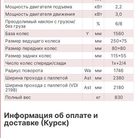
Мощность двигателя подъема
кВт
2,2
Мощность двигателя движения
кВт
3,0
Преодолимый наклон с грузом/
%
6/8
без груза
База колес
Y
мм
1560
Размер ведущего колеса
мм
250x75
Размер передних колес
мм
80x80
Размер задних колес
мм
115x55
Число колес спереди/сзади
1x+2/4
Радиус поворота
Wa
мм
1746
Ширина прохода с паллетой
Ast
мм
2380
Ширина прохода с паллетой (VDI
Ast
мм
2180
2198)
Полный вес
кг
830
Информация об оплате и
доставке (Курск)