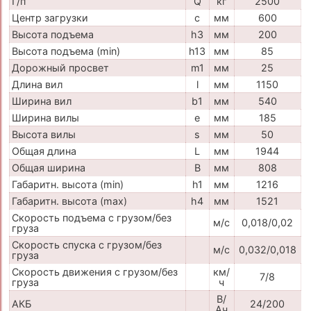
Г/п
Q
кг
2500
Центр загрузки
c
мм
600
Высота подъема
h3
мм
200
Высота подъема (min)
h13
мм
85
Дорожный просвет
m1
мм
25
Длина вил
l
мм
1150
Ширина вил
b1
мм
540
Ширина вилы
e
мм
185
Высота вилы
s
мм
50
Общая длина
L
мм
1944
Общая ширина
B
мм
808
Габаритн. высота (min)
h1
мм
1216
Габаритн. высота (max)
h4
мм
1521
Скорость подъема с грузом/без
м/с
0,018/0,02
груза
Скорость спуска с грузом/без
м/с
0,032/0,018
груза
Скорость движения с грузом/без
км/
7/8
груза
ч
В/
АКБ
24/200
Ач