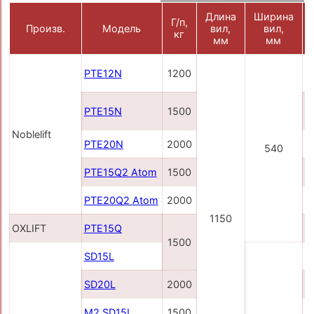
Длина
Ширина
Г/п,
Произв.
Модель
вил,
вил,
кг
мм
мм
PTE12N
1200
3
PTE15N
1500
(
2
Noblelift
PTE20N
2000
540
PTE15Q2 Atom
1500
PTE20Q2 Atom
2000
1150
OXLIFT
PTE15Q
1500
SD15L
SD20L
2000
M2 SD15L
1500