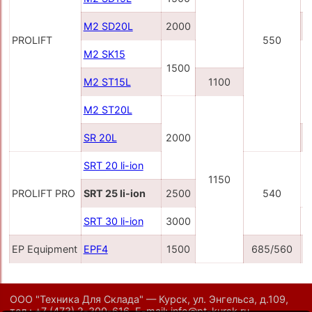
M2 SD20L
2000
PROLIFT
550
M2 SK15
1500
M2 ST15L
1100
M2 ST20L
SR 20L
2000
SRT 20 li-ion
1150
2
PROLIFT PRO
SRT 25 li-ion
2500
540
SRT 30 li-ion
3000
2
EP Equipment
EPF4
1500
685/560
ООО "Техника Для Склада" — Курск, ул. Энгельса, д.109,
тел.:
+7 (473) 2-300-616
,
E-mail:
info@pt-kursk.ru