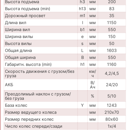
Высота подъема
h3
мм
200
Высота подъема (min)
h13
мм
83
Дорожный просвет
m1
мм
35
Длина вил
l
мм
1150
Ширина вил
b1
мм
550
Ширина вилы
e
мм
150
Высота вилы
s
мм
50
Общая длина
L
мм
1603
Общая ширина
B
мм
550
Габаритн. высота (min)
h1
мм
1160
Скорость движения с грузом/без
км/
4,2/4,5
груза
ч
В/
АКБ
24/20
Ач
Преодолимый наклон с грузом/
%
5/10
без груза
База колес
Y
мм
1243
Размер ведущего колеса
мм
210х70
Размер передних колес
мм
80х60
Число колес спереди/сзади
1х/4