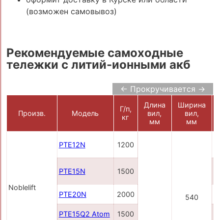
(возможен самовывоз)
Рекомендуемые самоходные
тележки с литий-ионными акб
← Прокручивается →
Длина
Ширина
Г/п,
Произв.
Модель
вил,
вил,
кг
мм
мм
PTE12N
1200
3
PTE15N
1500
(
2
Noblelift
PTE20N
2000
540
PTE15Q2 Atom
1500