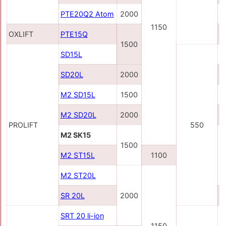
PTE20Q2 Atom
2000
1150
OXLIFT
PTE15Q
1500
SD15L
SD20L
2000
M2 SD15L
1500
M2 SD20L
2000
PROLIFT
550
M2 SK15
1500
M2 ST15L
1100
M2 ST20L
SR 20L
2000
SRT 20 li-ion
1150
2