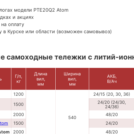
алогах модели PTE20Q2 Atom
дках и акциях
 на оплату
 в Курске или области (возможен самовывоз)
е самоходные тележки с литий-ион
Длина
Ширина
Г/п,
АКБ,
ь
вил,
вил,
кг
В/Ач
мм
мм
1200
24/15 (20, 30, 36)
24/20 (24/30,
1500
24/36)
2000
48/20
540
Atom
1500
24/20
Atom
2000
48/20