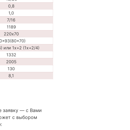
0,8
1,0
7/16
1189
220х70
0x93(80x70)
4) или 1х+2 (1х+2/4)
1332
2005
130
8,1
е заявку — с Вами
ожет с выбором
: