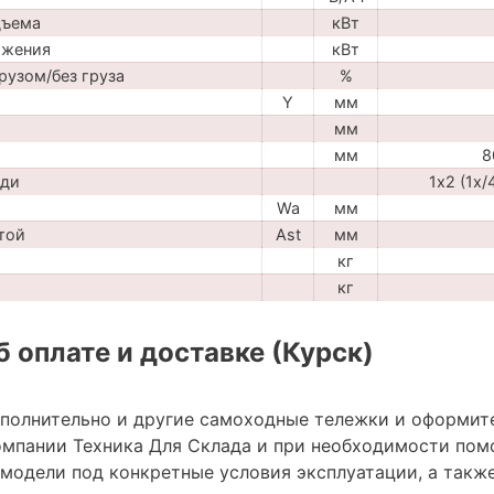
дъема
кВт
ижения
кВт
рузом/без груза
%
Y
мм
мм
мм
8
ади
1х2 (1х/
Wa
мм
той
Ast
мм
кг
кг
 оплате и доставке (Курск)
ополнительно и другие самоходные тележки и оформит
мпании Техника Для Склада и при необходимости пом
модели под конкретные условия эксплуатации, а также