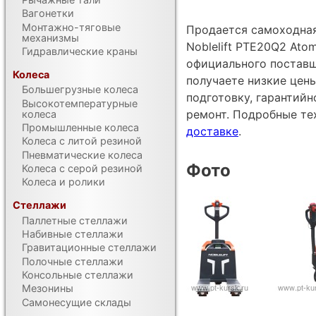
Вагонетки
Монтажно-тяговые
Продается самоходна
механизмы
Noblelift PTE20Q2 Atom
Гидравлические краны
официального поставщ
Колеса
получаете низкие цен
Большегрузные колеса
подготовку, гарантий
Высокотемпературные
ремонт. Подробные те
колеса
Промышленные колеса
доставке
.
Колеса с литой резиной
Пневматические колеса
Фото
Колеса с серой резиной
Колеса и ролики
Стеллажи
Паллетные стеллажи
Набивные стеллажи
Гравитационные стеллажи
Полочные стеллажи
Консольные стеллажи
Мезонины
Самонесущие склады