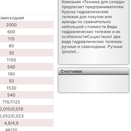
Компания «Техника для склада»
предлагает предпринимателям
Курска гидравлические
тележки для покупки или
самоходная
аренды по сравнительно
2000
небольшой стоимости.Виды
гидравлических тележек и их
600
особенностиСуществуют два
115
вида гидравлических тележек:
80
ручные и самоходные. Ручные
(рохли)...
30
1150
540
Счетчики:
160
50
1530
540
715/1125
0,015/0,019
0,052/0,023
4,9/4,9
48/20