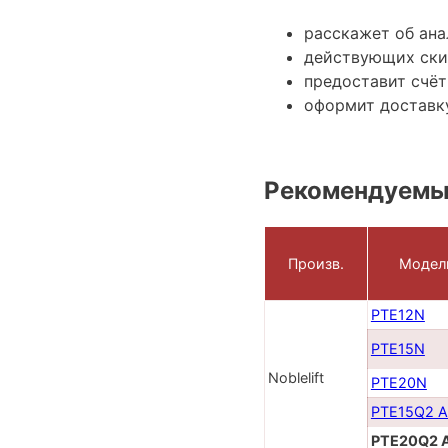
расскажет об ан
действующих ски
предоставит счёт
оформит доставку
Рекомендуемы
Произв.
Модел
PTE12N
PTE15N
Noblelift
PTE20N
PTE15Q2 
PTE20Q2 