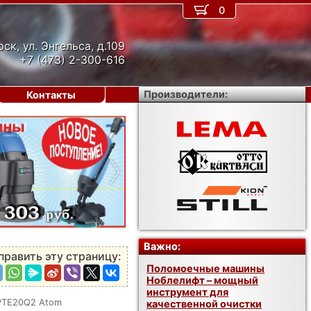
0
рск, ул. Энгельса, д.109
+7 (473) 2-300-616
Производители:
Контакты
›
Важно:
править эту страницу:
Поломоечные машины
Ноблелифт – мощный
инструмент для
 PTE20Q2 Atom
качественной очистки