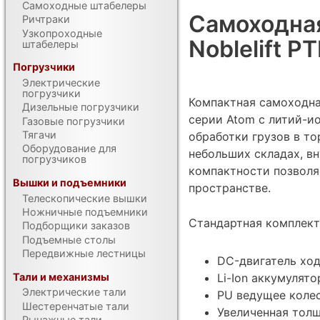
Самоходные штабелеры
Самоходна
Ричтраки
Узкопроходные
Noblelift 
штабелеры
Погрузчики
Электрические
погрузчики
Компактная самоходна
Дизельные погрузчики
серии Atom с литий-и
Газовые погрузчики
Тягачи
обработки грузов в т
Оборудование для
небольших складах, вн
погрузчиков
компактности позволя
Вышки и подъемники
пространстве.
Телескопические вышки
Ножничные подъемники
Стандартная комплект
Подборщики заказов
Подъемные столы
Передвижные лестницы
DC-двигатель хо
Тали и механизмы
Li-Ion аккумулято
Электрические тали
PU ведущее коле
Шестеренчатые тали
Увеличенная толщ
Рычажные тали