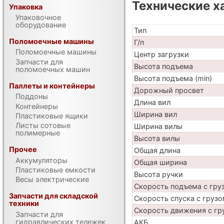
Технические х
Упаковка
Упаковочное
оборудование
Тип
Поломоечные машины
Г/п
Поломоечные машины
Центр загрузки
Запчасти для
Высота подъема
поломоечных машин
Высота подъема (min)
Паллеты и контейнеры
Дорожный просвет
Поддоны
Длина вил
Контейнеры
Ширина вил
Пластиковые ящики
Листы сотовые
Ширина вилы
полимерные
Высота вилы
Прочее
Общая длина
Аккумуляторы
Общая ширина
Пластиковые емкости
Высота ручки
Весы электрические
Скорость подъема с груз
Запчасти для складской
Скорость спуска с грузо
техники
Скорость движения с гр
Запчасти для
гидравлических тележек
АКБ