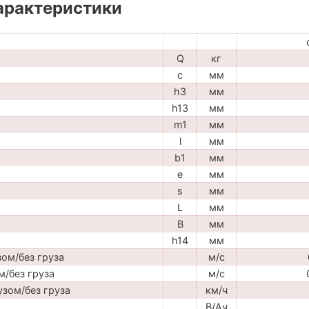
арактеристики
Q
кг
c
мм
h3
мм
h13
мм
m1
мм
l
мм
b1
мм
e
мм
s
мм
L
мм
B
мм
h14
мм
ом/без груза
м/с
м/без груза
м/с
узом/без груза
км/ч
В/Ач