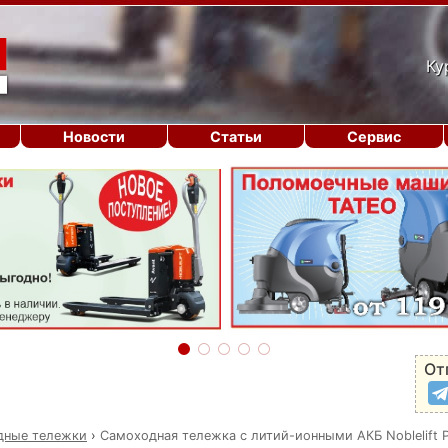
Ку
Новости
Статьи
Сервис
От
дные тележки
›
Самоходная тележка с литий-ионными АКБ Noblelift