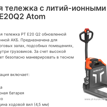
я тележка с литий-ионными
PTE20Q2 Atom
я тележка PT E20 Q2 обновленной
онной АКБ. Предназначена для
орговых залах, подсобных помещениях,
утри грузовиков. За счет высокой
ет безопасно маневрировать в тесном
ация включает:
да
рная батарея
со
ина ходовой вил (4,5 мм)