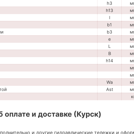
h3
м
h13
м
l
м
b1
м
ми
b3
м
e
м
L
м
B
м
h14
м
м
м
Wa
м
той
Ast
м
к
 оплате и доставке (Курск)
ополнительно и другие гидравлические тележки и офор