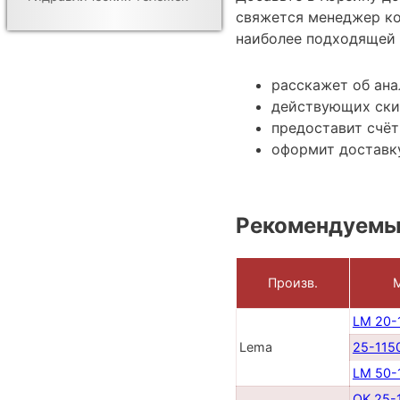
свяжется менеджер ко
наиболее подходящей 
расскажет об ана
действующих ски
предоставит счёт
оформит доставку
Рекомендуемы
Произв.
LM 20-
Lema
25-115
LM 50-
OK 25-