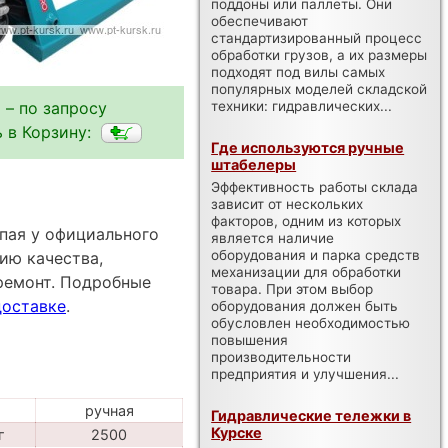
поддоны или паллеты. Они
обеспечивают
стандартизированный процесс
обработки грузов, а их размеры
подходят под вилы самых
популярных моделей складской
 – по запросу
техники: гидравлических...
 в Корзину:
Где используются ручные
штабелеры
Эффективность работы склада
зависит от нескольких
факторов, одним из которых
упая у официального
является наличие
оборудования и парка средств
ию качества,
механизации для обработки
ремонт. Подробные
товара. При этом выбор
доставке
.
оборудования должен быть
обусловлен необходимостью
повышения
производительности
предприятия и улучшения...
ручная
Гидравлические тележки в
Курске
г
2500