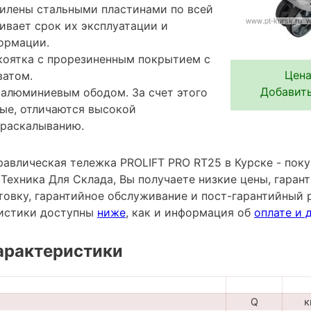
силены стальными пластинами по всей
чивает срок их эксплуатации и
ормации.
коятка с прорезиненным покрытием с
Цена
ватом.
Добавить
 алюминиевым ободом. За счет этого
ные, отличаются высокой
 раскалыванию.
равлическая тележка PROLIFT PRO RT25 в Курске - пок
ехника Для Склада, Вы получаете низкие цены, гарант
овку, гарантийное обслуживание и пост-гарантийный 
ристики доступны
ниже
, как и информация об
оплате и 
арактеристики
Q
к