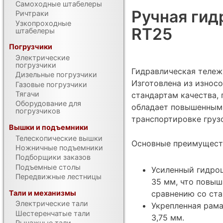
Самоходные штабелеры
Ручная гид
Ричтраки
Узкопроходные
RT25
штабелеры
Погрузчики
Электрические
погрузчики
Гидравлическая тележ
Дизельные погрузчики
Изготовлена из износ
Газовые погрузчики
Тягачи
стандартам качества, 
Оборудование для
обладает повышенным
погрузчиков
транспортировке грузо
Вышки и подъемники
Телескопические вышки
Основные преимущест
Ножничные подъемники
Подборщики заказов
Подъемные столы
Усиленный гидро
Передвижные лестницы
35 мм, что повыш
Тали и механизмы
сравнению со ст
Электрические тали
Укрепленная рама
Шестеренчатые тали
3,75 мм.
Рычажные тали