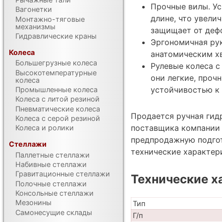
Прочные вилы. У
Вагонетки
длине, что увели
Монтажно-тяговые
механизмы
защищает от деф
Гидравлические краны
Эргономичная ру
Колеса
анатомическим х
Большегрузные колеса
Рулевые колеса с
Высокотемпературные
они легкие, проч
колеса
устойчивостью к
Промышленные колеса
Колеса с литой резиной
Пневматические колеса
Продается ручная гид
Колеса с серой резиной
поставщика компании Т
Колеса и ролики
предпродажную подгот
Стеллажи
технические характе
Паллетные стеллажи
Набивные стеллажи
Гравитационные стеллажи
Технические х
Полочные стеллажи
Консольные стеллажи
Мезонины
Тип
Самонесущие склады
Г/п