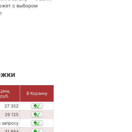
ожет с выбором
:
ежки
Цена,
В Корзину
руб.
27 352
29 125
о запросу
31 884