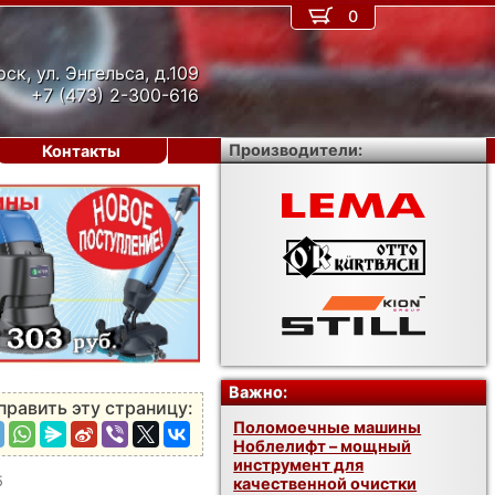
0
рск, ул. Энгельса, д.109
+7 (473) 2-300-616
Производители:
Контакты
›
Важно:
править эту страницу:
Поломоечные машины
Ноблелифт – мощный
инструмент для
5
качественной очистки