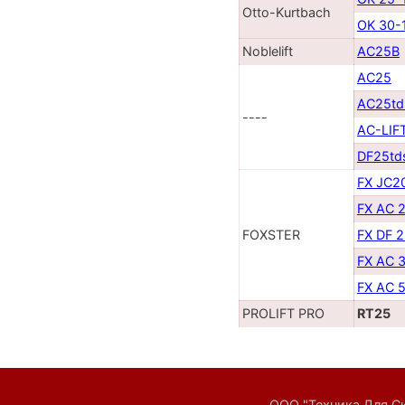
Otto-Kurtbach
OK 30-
Noblelift
AC25B
AC25
AC25td
----
AC-LIF
DF25td
FX JC2
FX AC 
FOXSTER
FX DF 
FX AC 
FX AC 
PROLIFT PRO
RT25
ООО "Техника Для Скл