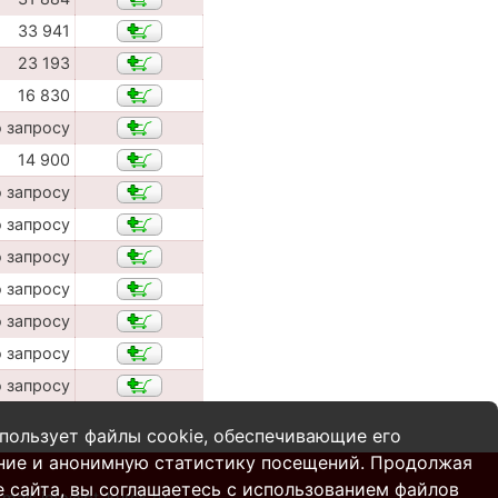
33 941
23 193
16 830
о запросу
14 900
о запросу
о запросу
о запросу
о запросу
о запросу
о запросу
о запросу
пользует файлы cookie, обеспечивающие его
ние и анонимную статистику посещений. Продолжая
 сайта, вы соглашаетесь с использованием файлов
-mail:
info@pt-kursk.ru