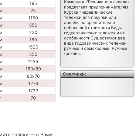
Компания «Техника для склада»
м
195
предлагает предпринимателям
м
75
Курска гидравлические
тележки для покупки или
м
1150
аренды по сравнительно
м
550
небольшой стоимости.Виды
м
230
гидравлических тележек и их
особенностиСуществуют два
м
160
вида гидравлических тележек:
м
1520
ручные и самоходные. Ручные
(рохли)...
м
550
м
1235
м
180х80
Счетчики:
м
80х70
м
1276
м
1733
г
70
мите заявку — с Вами