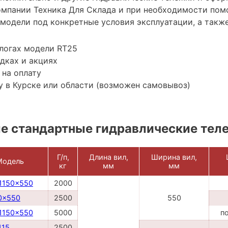
мпании Техника Для Склада и при необходимости пом
модели под конкретные условия эксплуатации, а также
логах модели RT25
дках и акциях
 на оплату
 в Курске или области (возможен самовывоз)
е стандартные гидравлические тел
Г/п,
Длина вил,
Ширина вил,
Модель
кг
мм
мм
1150x550
2000
0x550
2500
550
1150x550
5000
п
115
2500