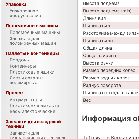
Высота подъема
Упаковка
Упаковочное
Высота подъема (min)
оборудование
Длина вил
Поломоечные машины
Ширина вил
Поломоечные машины
Расстояние между вила
Запчасти для
Ширина вилы
поломоечных машин
Общая длина
Паллеты и контейнеры
Общая ширина
Поддоны
Высота ручки
Контейнеры
Размер передних колес
Пластиковые ящики
Листы сотовые
Размер задних колес
полимерные
Радиус поворота
Прочее
Ширина прохода с палле
Аккумуляторы
Вес
Пластиковые емкости
Весы электрические
Информация об
Запчасти для складской
техники
Запчасти для
Добавьте в Корзину д
гидравлических тележек