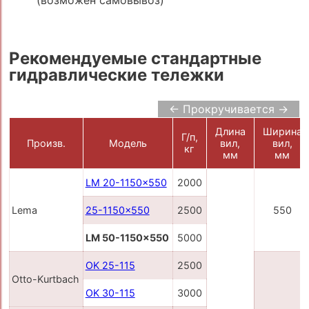
Рекомендуемые стандартные
гидравлические тележки
← Прокручивается →
Длина
Ширина
Г/п,
Произв.
Модель
вил,
вил,
кг
мм
мм
LM 20-1150x550
2000
Lema
25-1150x550
2500
550
LM 50-1150x550
5000
OK 25-115
2500
Otto-Kurtbach
OK 30-115
3000