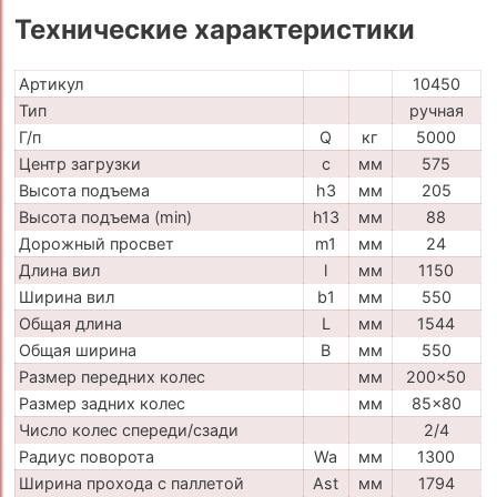
Технические характеристики
Артикул
10450
Тип
ручная
Г/п
Q
кг
5000
Центр загрузки
c
мм
575
Высота подъема
h3
мм
205
Высота подъема (min)
h13
мм
88
Дорожный просвет
m1
мм
24
Длина вил
l
мм
1150
Ширина вил
b1
мм
550
Общая длина
L
мм
1544
Общая ширина
B
мм
550
Размер передних колес
мм
200x50
Размер задних колес
мм
85x80
Число колес спереди/сзади
2/4
Радиус поворота
Wa
мм
1300
Ширина прохода с паллетой
Ast
мм
1794