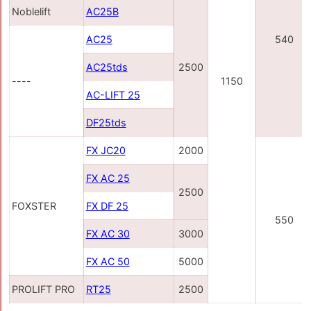
Noblelift
AC25B
AC25
540
AC25tds
2500
----
1150
AC-LIFT 25
DF25tds
FX JC20
2000
FX AC 25
2500
FOXSTER
FX DF 25
550
FX AC 30
3000
FX AC 50
5000
PROLIFT PRO
RT25
2500