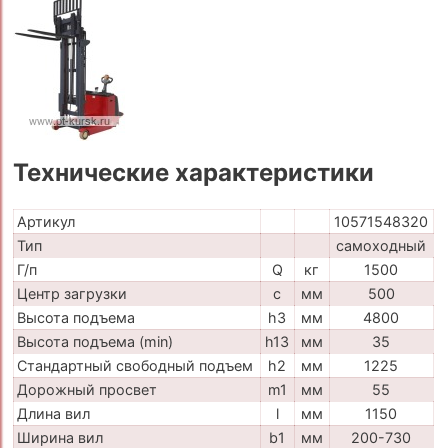
Технические характеристики
Артикул
10571548320
Тип
самоходный
Г/п
Q
кг
1500
Центр загрузки
c
мм
500
Высота подъема
h3
мм
4800
Высота подъема (min)
h13
мм
35
Стандартный свободный подъем
h2
мм
1225
Дорожный просвет
m1
мм
55
Длина вил
l
мм
1150
Ширина вил
b1
мм
200-730