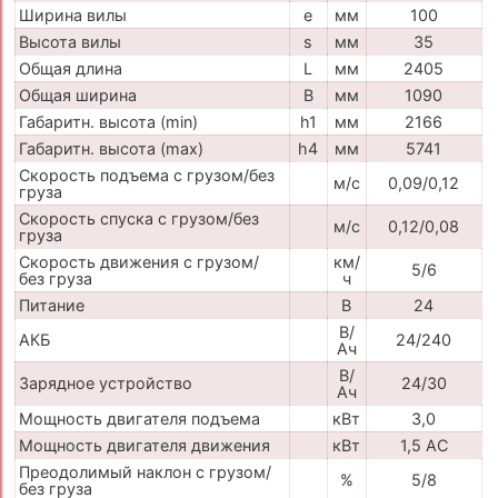
Ширина вилы
e
мм
100
Высота вилы
s
мм
35
Общая длина
L
мм
2405
Общая ширина
B
мм
1090
Габаритн. высота (min)
h1
мм
2166
Габаритн. высота (max)
h4
мм
5741
Скорость подъема с грузом/без
м/с
0,09/0,12
груза
Скорость спуска с грузом/без
м/с
0,12/0,08
груза
Скорость движения с грузом/
км/
5/6
без груза
ч
Питание
В
24
В/
АКБ
24/240
Ач
В/
Зарядное устройство
24/30
Ач
Мощность двигателя подъема
кВт
3,0
Мощность двигателя движения
кВт
1,5 АС
Преодолимый наклон с грузом/
%
5/8
без груза