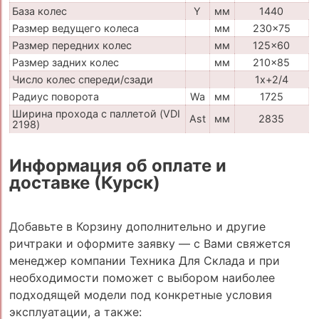
База колес
Y
мм
1440
Размер ведущего колеса
мм
230x75
Размер передних колес
мм
125x60
Размер задних колес
мм
210x85
Число колес спереди/сзади
1x+2/4
Радиус поворота
Wa
мм
1725
Ширина прохода с паллетой (VDI
Ast
мм
2835
2198)
Информация об оплате и
доставке (Курск)
Добавьте в Корзину дополнительно и другие
ричтраки и оформите заявку — с Вами свяжется
менеджер компании Техника Для Склада и при
необходимости поможет с выбором наиболее
подходящей модели под конкретные условия
эксплуатации, а также: