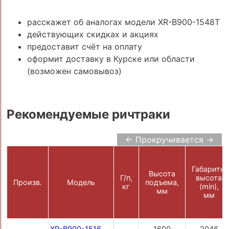
расскажет об аналогах модели XR-B900-1548Т
действующих скидках и акциях
предоставит счёт на оплату
оформит доставку в Курске или области
(возможен самовывоз)
Рекомендуемые ричтраки
← Прокручивается →
Габаритн.
Высота
Г/п,
высота
Произв.
Модель
подъема,
кг
(min),
мм
мм
XR-B900-1516
1600
2046