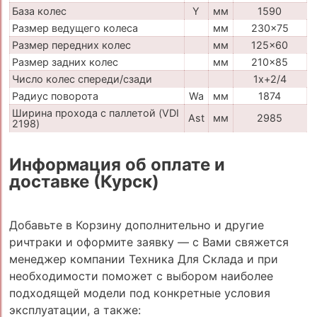
База колес
Y
мм
1590
Размер ведущего колеса
мм
230x75
Размер передних колес
мм
125x60
Размер задних колес
мм
210x85
Число колес спереди/сзади
1x+2/4
Радиус поворота
Wa
мм
1874
Ширина прохода с паллетой (VDI
Ast
мм
2985
2198)
Информация об оплате и
доставке (Курск)
Добавьте в Корзину дополнительно и другие
ричтраки и оформите заявку — с Вами свяжется
менеджер компании Техника Для Склада и при
необходимости поможет с выбором наиболее
подходящей модели под конкретные условия
эксплуатации, а также: