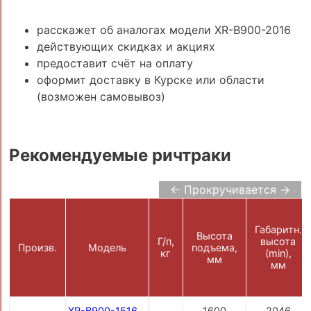
расскажет об аналогах модели XR-B900-2016
действующих скидках и акциях
предоставит счёт на оплату
оформит доставку в Курске или области
(возможен самовывоз)
Рекомендуемые ричтраки
← Прокручивается →
Габаритн.
Высота
Г/п,
высота
Произв.
Модель
подъема,
кг
(min),
мм
мм
XR-B900-1516
1600
2046