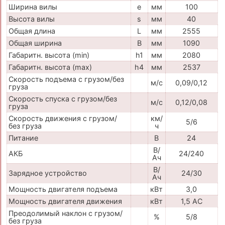
Ширина вилы
e
мм
100
Высота вилы
s
мм
40
Общая длина
L
мм
2555
Общая ширина
B
мм
1090
Габаритн. высота (min)
h1
мм
2080
Габаритн. высота (max)
h4
мм
2537
Скорость подъема с грузом/без
м/с
0,09/0,12
груза
Скорость спуска с грузом/без
м/с
0,12/0,08
груза
Скорость движения с грузом/
км/
5/6
без груза
ч
Питание
В
24
В/
АКБ
24/240
Ач
В/
Зарядное устройство
24/30
Ач
Мощность двигателя подъема
кВт
3,0
Мощность двигателя движения
кВт
1,5 АС
Преодолимый наклон с грузом/
%
5/8
без груза