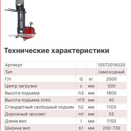
Технические характеристики
Артикул
10572016020
Тип
самоходный
Г/п
Q
кг
2000
Центр загрузки
c
мм
500
Высота подъема
h3
мм
1600
Высота подъема (min)
h13
мм
40
Стандартный свободный подъем
h2
мм
1103
Дорожный просвет
m1
мм
55
Длина вил
l
мм
1150
Ширина вил
b1
мм
200-730