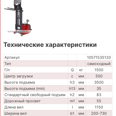
Технические характеристики
Артикул
10571535120
Тип
самоходный
Г/п
Q
кг
1500
Центр загрузки
c
мм
500
Высота подъема
h3
мм
3500
Высота подъема (min)
h13
мм
35
Стандартный свободный подъем
h2
мм
83
Дорожный просвет
m1
мм
55
Длина вил
l
мм
1150
Ширина вил
b1
мм
200-730