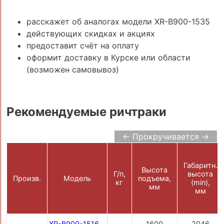
расскажет об аналогах модели XR-B900-1535
действующих скидках и акциях
предоставит счёт на оплату
оформит доставку в Курске или области
(возможен самовывоз)
Рекомендуемые ричтраки
← Прокручивается →
Габаритн.
Высота
Г/п,
высота
Произв.
Модель
подъема,
кг
(min),
мм
мм
XR-B900-1516
1600
2046