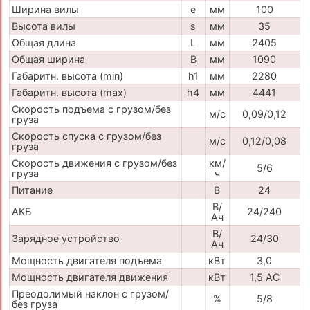
Ширина вилы
e
мм
100
Высота вилы
s
мм
35
Общая длина
L
мм
2405
Общая ширина
B
мм
1090
Габаритн. высота (min)
h1
мм
2280
Габаритн. высота (max)
h4
мм
4441
Скорость подъема с грузом/без
м/с
0,09/0,12
груза
Скорость спуска с грузом/без
м/с
0,12/0,08
груза
Скорость движения с грузом/без
км/
5/6
груза
ч
Питание
В
24
В/
АКБ
24/240
Ач
В/
Зарядное устройство
24/30
Ач
Мощность двигателя подъема
кВт
3,0
Мощность двигателя движения
кВт
1,5 АС
Преодолимый наклон с грузом/
%
5/8
без груза