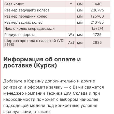
База колес
Y
мм
1440
Размер ведущего колеса
мм
230x75
Размер передних колес
мм
125x60
Размер задних колес
мм
210x85
Число колес спереди/сзади
1x+2/4
Радиус поворота
Wa
мм
1725
Ширина прохода с паллетой (VDI
Ast
мм
2835
2198)
Информация об оплате и
доставке (Курск)
Добавьте в Корзину дополнительно и другие
ричтраки и оформите заявку — с Вами свяжется
менеджер компании Техника Для Склада и при
необходимости поможет с выбором наиболее
подходящей модели под конкретные условия
эксплуатации, а также: