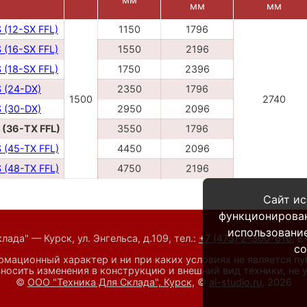
мм
мм
 (12-SX FFL)
1150
1796
 (16-SX FFL)
1550
2196
 (18-SX FFL)
1750
2396
 (24-DX)
2350
1796
1500
2740
 (30-DX)
2950
2096
 (36-TX FFL)
3550
1796
 (45-TX FFL)
4450
2096
 (48-TX FFL)
4750
2196
Сайт ис
функционирова
использование
ада" — Курск, ул. Энгельса, д.109,
тел.:
+7 (473) 2-300-616
,
E
co
мационный характер и ни при каких условиях не является п
носить изменения в конструкцию и внешний вид техники, не
©
ООО "Техника Для Склада", Курск
, ©
al-studio.ru
, 2026