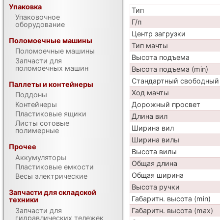
Упаковка
Тип
Упаковочное
Г/п
оборудование
Центр загрузки
Поломоечные машины
Тип мачты
Поломоечные машины
Высота подъема
Запчасти для
поломоечных машин
Высота подъема (min)
Стандартный свободный
Паллеты и контейнеры
Ход мачты
Поддоны
Контейнеры
Дорожный просвет
Пластиковые ящики
Длина вил
Листы сотовые
Ширина вил
полимерные
Ширина вилы
Прочее
Высота вилы
Аккумуляторы
Общая длина
Пластиковые емкости
Общая ширина
Весы электрические
Высота ручки
Запчасти для складской
Габаритн. высота (min)
техники
Запчасти для
Габаритн. высота (max)
гидравлических тележек