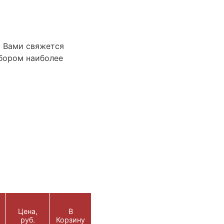
с Вами свяжется
бором наиболее
Цена,
В
руб.
Корзину