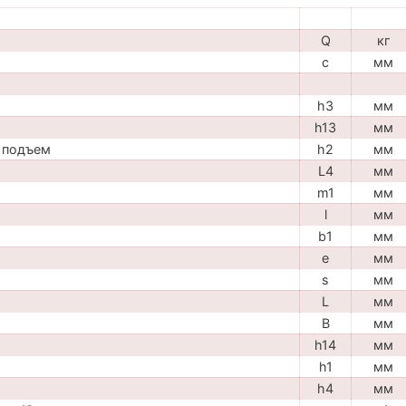
Q
кг
c
мм
h3
мм
h13
мм
 подъем
h2
мм
L4
мм
m1
мм
l
мм
b1
мм
e
мм
s
мм
L
мм
B
мм
h14
мм
h1
мм
h4
мм