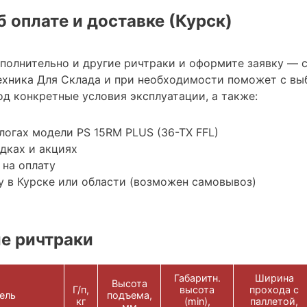
 оплате и доставке (Курск)
ополнительно и другие ричтраки и оформите заявку — 
хника Для Склада и при необходимости поможет с вы
д конкретные условия эксплуатации, а также:
логах модели PS 15RM PLUS (36-TX FFL)
дках и акциях
 на оплату
 в Курске или области (возможен самовывоз)
е ричтраки
Габаритн.
Ширина
Высота
Г/п,
высота
прохода с
ель
подъема,
кг
(min),
паллетой,
мм