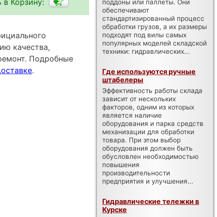
 в Корзину:
поддоны или паллеты. Они
обеспечивают
стандартизированный процесс
обработки грузов, а их размеры
официального
подходят под вилы самых
популярных моделей складской
ию качества,
техники: гидравлических...
ремонт. Подробные
доставке
.
Где используются ручные
штабелеры
Эффективность работы склада
зависит от нескольких
факторов, одним из которых
является наличие
оборудования и парка средств
механизации для обработки
товара. При этом выбор
оборудования должен быть
обусловлен необходимостью
повышения
производительности
предприятия и улучшения...
Гидравлические тележки в
Курске