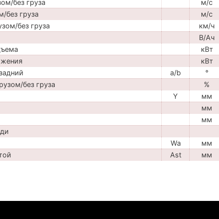
ом/без груза
м/с
м/без груза
м/с
узом/без груза
км/ч
В/Ач
дъема
кВт
ижения
кВт
задний
a/b
°
рузом/без груза
%
Y
мм
мм
мм
ади
Wa
мм
той
Ast
мм