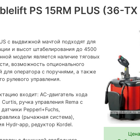
lelift PS 15RM PLUS (36-TX
US с выдвижной мачтой подходят для
ации и высот штабелирования до 4500
нной модели является наличие тяговых
сти, возможность опционального
 для оператора с поручнями, а также
го рулевого управления.
ктацию входит: АС-двигатель хода
 Curtis, ручка управления Rema с
датчики Pepperl+Fuchs,
равлика (рычажная система),
я Hydr-app, редуктор Kordel.
Цена
тавлен с функцией свободного