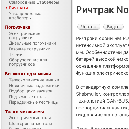
Самоходные штабелеры
Ричтрак Nob
Ричтраки
Узкопроходные
штабелеры
Чертеж
Видео
Погрузчики
Электрические
погрузчики
Ричтраки серии RM PL
Дизельные погрузчики
интенсивной эксплуат
Газовые погрузчики
мм. Особенностями да
Тягачи
батарей высокой емко
Оборудование для
погрузчиков
оснащения платформой
функция электрическо
Вышки и подъемники
Телескопические вышки
Ножничные подъемники
В cтандартную компле
Подборщики заказов
Shabmuller, контроллер
Подъемные столы
технологией CAN-BUS, 
Передвижные лестницы
пропорциональная гид
Тали и механизмы
гидравлическая станци
Электрические тали
Шестеренчатые тали
Данный ричтрак предс
Рычажные тали