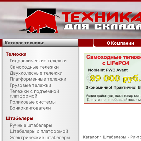
Каталог техники:
О Компании
Тележки
Гидравлические тележки
‹
Самоходные тележки
Двухколесные тележки
Платформенные тележки
Грузовые тележки
Тележки с подъемной
платформой
Роликовые системы
Бочкокантователи
Штабелеры
Ручные штабелеры
Штабелеры с платформой
Каталог
›
Штабелеры
›
Ричт
Электрические штабелеры