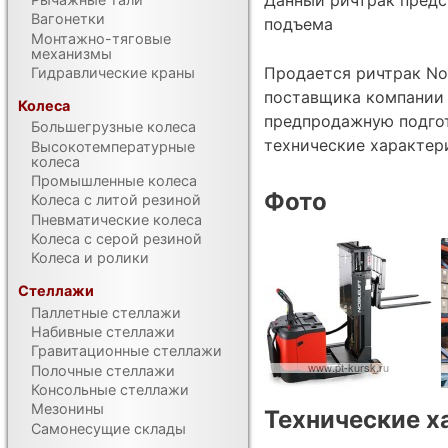
Вагонетки
подъема
Монтажно-тяговые
механизмы
Продается ричтрак Nob
Гидравлические краны
поставщика компании Т
Колеса
предпродажную подгот
Большегрузные колеса
технические характе
Высокотемпературные
колеса
Промышленные колеса
Фото
Колеса с литой резиной
Пневматические колеса
Колеса с серой резиной
Колеса и ролики
Стеллажи
Паллетные стеллажи
Набивные стеллажи
Гравитационные стеллажи
Полочные стеллажи
Консольные стеллажи
Мезонины
Технические х
Самонесущие склады