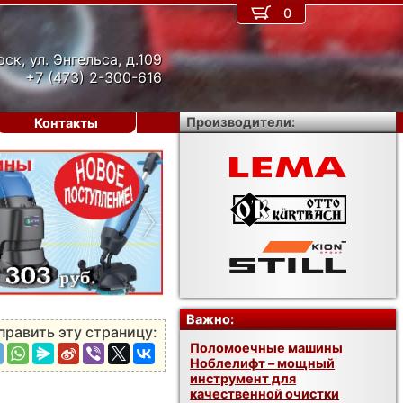
0
рск, ул. Энгельса, д.109
+7 (473) 2-300-616
Производители:
Контакты
›
Важно:
править эту страницу:
Поломоечные машины
Ноблелифт – мощный
инструмент для
качественной очистки