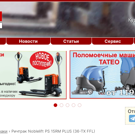
Ку
Новости
Статьи
Сервис
От
раки
›
Ричтрак Noblelift PS 15RM PLUS (36-TX FFL)