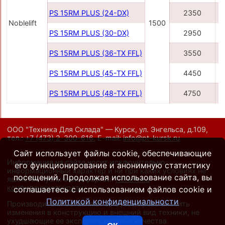
PS 15RM PLUS (24-DX)
2350
Noblelift
1500
PS 15RM PLUS (30-DX)
2950
PS 15RM PLUS (36-TX FFL)
3550
PS 15RM PLUS (45-TX FFL)
4450
PS 15RM PLUS (48-TX FFL)
4750
ООО "Техника Для Склада" — Курск, ул. Энгельса, д.109,
тел.:
+7 (473) 2-300-616
,
E-mail:
info@pt-kursk.ru
Сайт использует файлы cookie, обеспечивающие
Информация на сайте носит исключительно
его функционирование и анонимную статистику
информационный характер и ни при каких условиях не
посещений. Продолжая использование сайта, вы
является публичной офертой.
Политика
конфиденциальности
.
соглашаетесь с использованием файлов cookie и
Политикой конфиденциальности
Производители оставляют за собой право вносить
изменения в конструкцию и внешний вид техники, не
ухудшающие ее эксплуатационные качества.