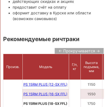
действующих скидках и акциях
предоставит счёт на оплату
оформит доставку в Курске или области
(возможен самовывоз)
Рекомендуемые ричтраки
← Прокручивается →
Высота
Г/п,
Произв.
Модель
подъема,
кг
мм
PS 15RM PLUS (12-SX FFL)
1150
PS 15RM PLUS (16-SX FFL)
1550
PS 15RM PLUS (18-SX FFL)
1750