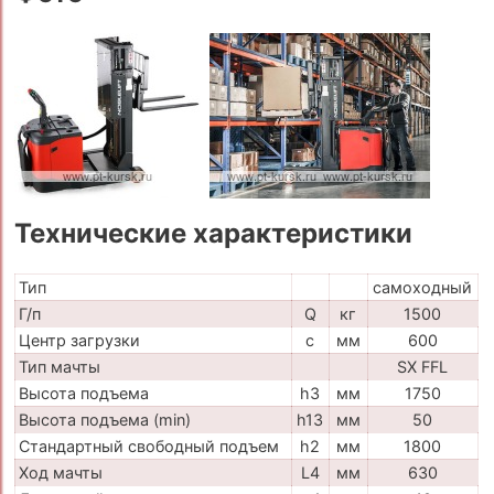
Технические характеристики
Тип
самоходный
Г/п
Q
кг
1500
Центр загрузки
c
мм
600
Тип мачты
SX FFL
Высота подъема
h3
мм
1750
Высота подъема (min)
h13
мм
50
Стандартный свободный подъем
h2
мм
1800
Ход мачты
L4
мм
630