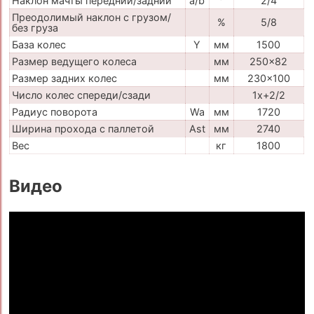
Наклон мачты передний/задний
a/b
°
2/4
Преодолимый наклон с грузом/
%
5/8
без груза
База колес
Y
мм
1500
Размер ведущего колеса
мм
250x82
Размер задних колес
мм
230x100
Число колес спереди/сзади
1x+2/2
Радиус поворота
Wa
мм
1720
Ширина прохода с паллетой
Ast
мм
2740
Вес
кг
1800
Видео