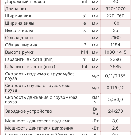
Дорожный просвет
m1
мм
40
Длина вил
l
мм
920-1070
Ширина вил
b1
мм
220-760
Ширина вилы
e
мм
100
Высота вилы
s
мм
35
Общая длина
L
мм
2160
Общая ширина
B
мм
1184
Высота ручки
h14
мм
1030-1415
Габаритн. высота (min)
h1
мм
2396
Габаритн. высота (max)
h4
мм
2685
Скорость подъема с грузом/без
м/с
0,11/0,165
груза
Скорость спуска с грузом/без
м/с
0,11/0,10
груза
Скорость движения с грузом/без
км/
5,5/6,0
груза
ч
В/
Зарядное устройство
24/270
Ач
Мощность двигателя подъема
кВт
3,0
Мощность двигателя движения
кВт
2,6