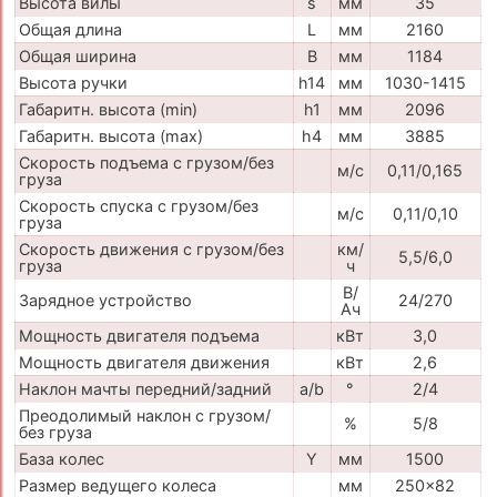
Высота вилы
s
мм
35
Общая длина
L
мм
2160
Общая ширина
B
мм
1184
Высота ручки
h14
мм
1030-1415
Габаритн. высота (min)
h1
мм
2096
Габаритн. высота (max)
h4
мм
3885
Скорость подъема с грузом/без
м/с
0,11/0,165
груза
Скорость спуска с грузом/без
м/с
0,11/0,10
груза
Скорость движения с грузом/без
км/
5,5/6,0
груза
ч
В/
Зарядное устройство
24/270
Ач
Мощность двигателя подъема
кВт
3,0
Мощность двигателя движения
кВт
2,6
Наклон мачты передний/задний
a/b
°
2/4
Преодолимый наклон с грузом/
%
5/8
без груза
База колес
Y
мм
1500
Размер ведущего колеса
мм
250x82