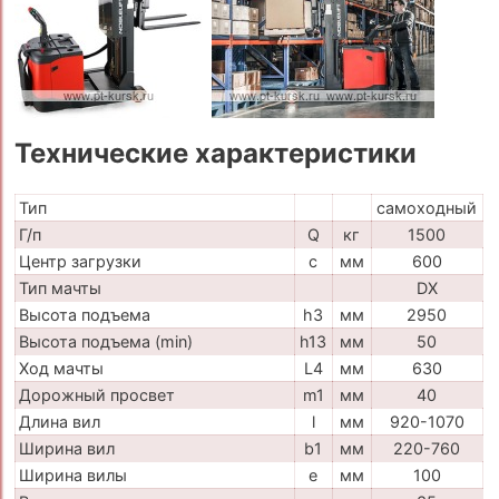
Технические характеристики
Тип
самоходный
Г/п
Q
кг
1500
Центр загрузки
c
мм
600
Тип мачты
DX
Высота подъема
h3
мм
2950
Высота подъема (min)
h13
мм
50
Ход мачты
L4
мм
630
Дорожный просвет
m1
мм
40
Длина вил
l
мм
920-1070
Ширина вил
b1
мм
220-760
Ширина вилы
e
мм
100