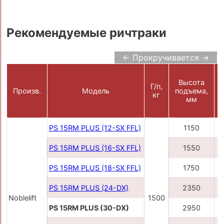
Рекомендуемые ричтраки
← Прокручивается →
Высота
Г/п,
Произв.
Модель
подъема,
кг
мм
PS 15RM PLUS (12-SX FFL)
1150
PS 15RM PLUS (16-SX FFL)
1550
PS 15RM PLUS (18-SX FFL)
1750
PS 15RM PLUS (24-DX)
2350
Noblelift
1500
PS 15RM PLUS (30-DX)
2950