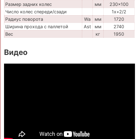
Размер задних колес
мм
230x100
Число колес спереди/сзади
1x+2/2
Радиус поворота
Wa
мм
1720
Ширина прохода с паллетой
Ast
мм
2740
Вес
кг
1950
Видео