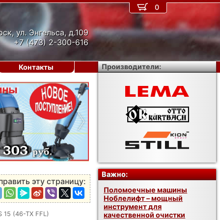
0
рск, ул. Энгельса, д.109
+7 (473) 2-300-616
Производители:
Контакты
›
Важно:
править эту страницу:
Поломоечные машины
Ноблелифт – мощный
инструмент для
 15 (46-TX FFL)
качественной очистки