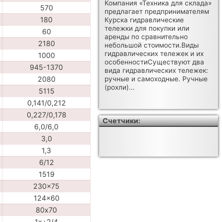
Компания «Техника для склада»
570
предлагает предпринимателям
180
Курска гидравлические
тележки для покупки или
60
аренды по сравнительно
2180
небольшой стоимости.Виды
гидравлических тележек и их
1000
особенностиСуществуют два
945-1370
вида гидравлических тележек:
2080
ручные и самоходные. Ручные
(рохли)...
5115
0,141/0,212
0,227/0,178
Счетчики:
6,0/6,0
3,0
1,3
6/12
1519
230x75
124x60
80х70
1x+2/4