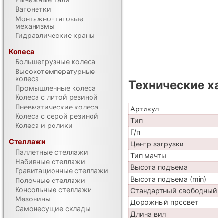
Вагонетки
Монтажно-тяговые
механизмы
Гидравлические краны
Колеса
Большегрузные колеса
Высокотемпературные
колеса
Технические х
Промышленные колеса
Колеса с литой резиной
Пневматические колеса
Артикул
Колеса с серой резиной
Тип
Колеса и ролики
Г/п
Стеллажи
Центр загрузки
Паллетные стеллажи
Тип мачты
Набивные стеллажи
Высота подъема
Гравитационные стеллажи
Высота подъема (min)
Полочные стеллажи
Консольные стеллажи
Стандартный свободный
Мезонины
Дорожный просвет
Самонесущие склады
Длина вил