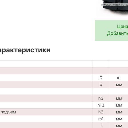
Цена
Добавить
арактеристики
Q
кг
c
мм
h3
мм
h13
мм
 подъем
h2
мм
m1
мм
l
мм