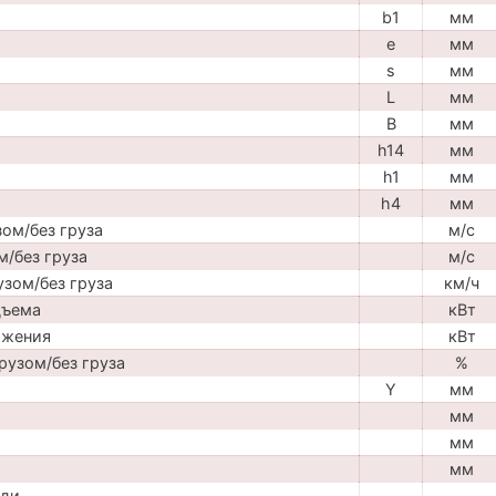
b1
мм
e
мм
s
мм
L
мм
B
мм
h14
мм
h1
мм
h4
мм
ом/без груза
м/с
м/без груза
м/с
узом/без груза
км/ч
дъема
кВт
ижения
кВт
рузом/без груза
%
Y
мм
мм
мм
мм
ади