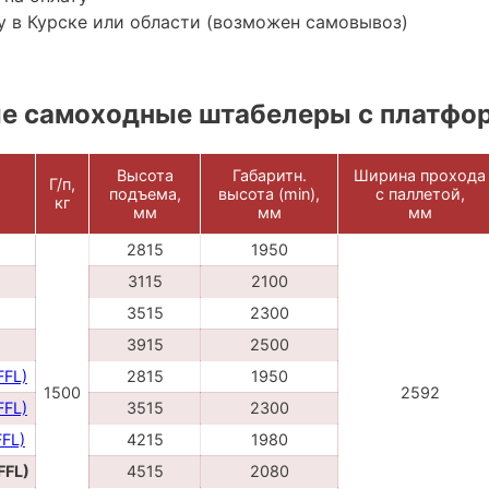
 в Курске или области (возможен самовывоз)
е самоходные штабелеры с платфо
Высота
Габаритн.
Ширина прохода
Г/п,
подъема,
высота (min),
с паллетой,
кг
мм
мм
мм
2815
1950
3115
2100
3515
2300
3915
2500
FFL)
2815
1950
1500
2592
FFL)
3515
2300
FFL)
4215
1980
FFL)
4515
2080