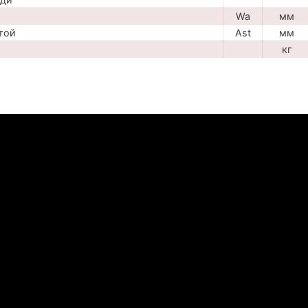
Wa
мм
той
Ast
мм
кг