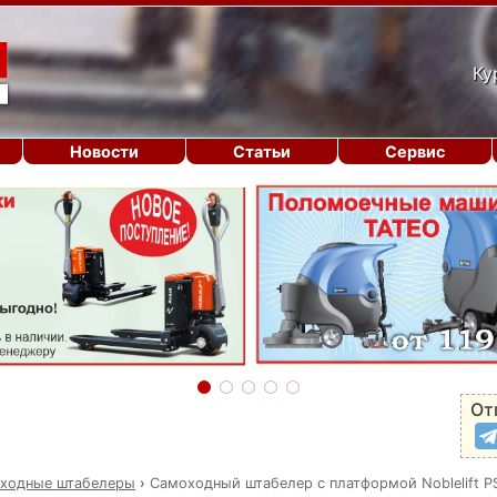
Ку
Новости
Статьи
Сервис
От
ходные штабелеры
›
Самоходный штабелер с платформой Noblelift PS