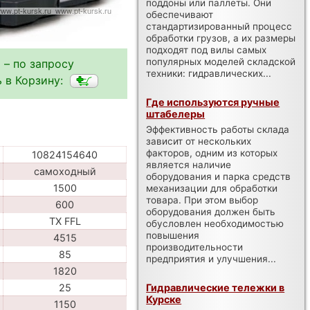
поддоны или паллеты. Они
обеспечивают
стандартизированный процесс
обработки грузов, а их размеры
подходят под вилы самых
популярных моделей складской
 – по запросу
техники: гидравлических...
 в Корзину:
Где используются ручные
штабелеры
Эффективность работы склада
зависит от нескольких
факторов, одним из которых
10824154640
является наличие
самоходный
оборудования и парка средств
1500
механизации для обработки
товара. При этом выбор
600
оборудования должен быть
TX FFL
обусловлен необходимостью
повышения
4515
производительности
85
предприятия и улучшения...
1820
Гидравлические тележки в
25
Курске
1150