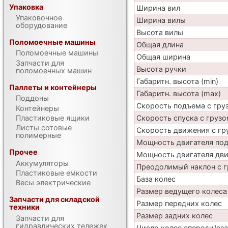
Упаковка
Ширина вил
Упаковочное
Ширина вилы
оборудование
Высота вилы
Поломоечные машины
Общая длина
Поломоечные машины
Общая ширина
Запчасти для
Высота ручки
поломоечных машин
Габаритн. высота (min)
Паллеты и контейнеры
Габаритн. высота (max)
Поддоны
Скорость подъема с груз
Контейнеры
Скорость спуска с грузо
Пластиковые ящики
Листы сотовые
Скорость движения с гр
полимерные
Мощность двигателя по
Прочее
Мощность двигателя дв
Аккумуляторы
Преодолимый наклон с г
Пластиковые емкости
База колес
Весы электрические
Размер ведущего колеса
Запчасти для складской
Размер передних колес
техники
Размер задних колес
Запчасти для
гидравлических тележек
Число колес спереди/сз