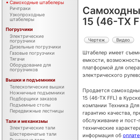
Самоходные штабелеры
Самоходный
Ричтраки
Узкопроходные
15 (46-TX F
штабелеры
Погрузчики
Электрические
Чертеж
Видео
погрузчики
Дизельные погрузчики
Штабелер имеет съемн
Газовые погрузчики
Тягачи
емкости, возможность
Оборудование для
платформой для опера
погрузчиков
электрического рулево
Вышки и подъемники
Телескопические вышки
Продается самоходный
Ножничные подъемники
15 (46-TX FFL) в Курс
Подборщики заказов
Подъемные столы
компании Техника Для 
Передвижные лестницы
гарантию качества, п
обслуживание и пост-
Тали и механизмы
технические характе
Электрические тали
Шестеренчатые тали
информация об
оплате
Рычажные тали