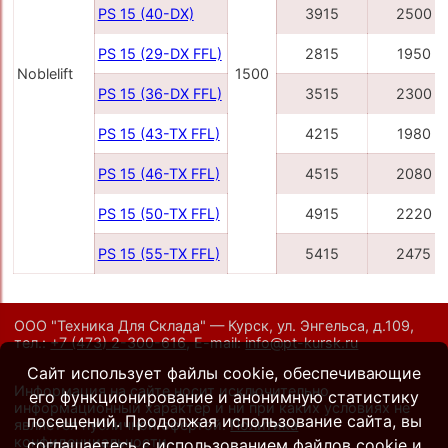
PS 15 (40-DX)
3915
2500
PS 15 (29-DX FFL)
2815
1950
Noblelift
1500
PS 15 (36-DX FFL)
3515
2300
PS 15 (43-TX FFL)
4215
1980
PS 15 (46-TX FFL)
4515
2080
PS 15 (50-TX FFL)
4915
2220
PS 15 (55-TX FFL)
5415
2475
ООО "Техника Для Склада" — Курск, ул. Энгельса, д.109,
тел.:
+7 (473) 2-300-616
,
E-mail:
info@pt-kursk.ru
Сайт использует файлы cookie, обеспечивающие
Информация на сайте носит исключительно
его функционирование и анонимную статистику
информационный характер и ни при каких условиях не
посещений. Продолжая использование сайта, вы
является публичной офертой.
Политика
конфиденциальности
.
соглашаетесь с использованием файлов cookie и