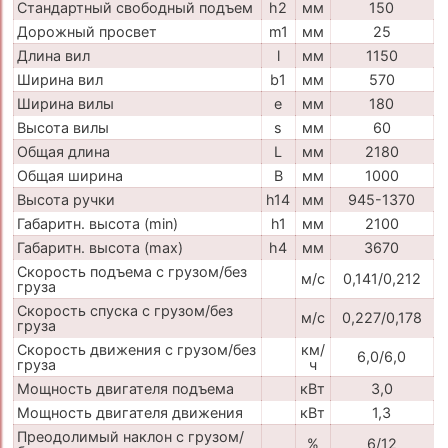
Стандартный свободный подъем
h2
мм
150
Дорожный просвет
m1
мм
25
Длина вил
l
мм
1150
Ширина вил
b1
мм
570
Ширина вилы
e
мм
180
Высота вилы
s
мм
60
Общая длина
L
мм
2180
Общая ширина
B
мм
1000
Высота ручки
h14
мм
945-1370
Габаритн. высота (min)
h1
мм
2100
Габаритн. высота (max)
h4
мм
3670
Скорость подъема с грузом/без
м/с
0,141/0,212
груза
Скорость спуска с грузом/без
м/с
0,227/0,178
груза
Скорость движения с грузом/без
км/
6,0/6,0
груза
ч
Мощность двигателя подъема
кВт
3,0
Мощность двигателя движения
кВт
1,3
Преодолимый наклон с грузом/
%
6/12