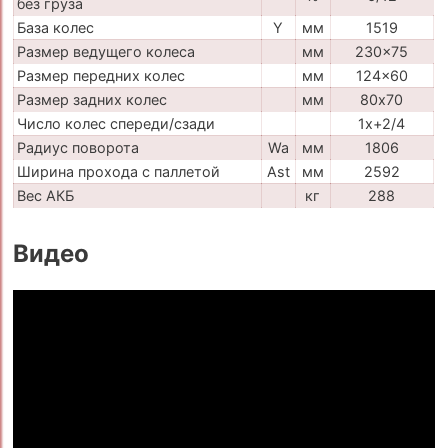
без груза
База колес
Y
мм
1519
Размер ведущего колеса
мм
230x75
Размер передних колес
мм
124x60
Размер задних колес
мм
80х70
Число колес спереди/сзади
1x+2/4
Радиус поворота
Wa
мм
1806
Ширина прохода с паллетой
Ast
мм
2592
Вес АКБ
кг
288
Видео