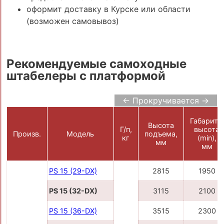
оформит доставку в Курске или области
(возможен самовывоз)
Рекомендуемые самоходные
штабелеры с платформой
← Прокручивается →
Габаритн.
Высота
Г/п,
высота
Произв.
Модель
подъема,
кг
(min),
мм
мм
PS 15 (29-DX)
2815
1950
PS 15 (32-DX)
3115
2100
PS 15 (36-DX)
3515
2300