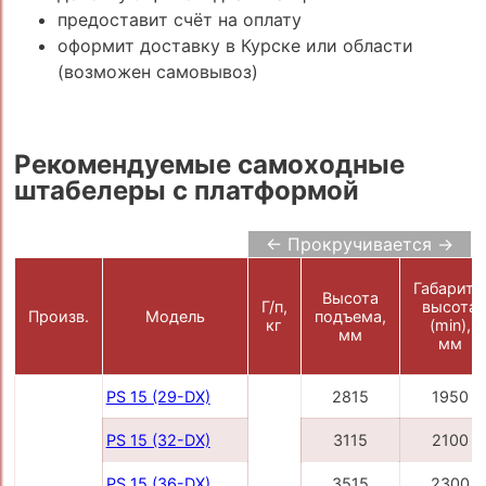
предоставит счёт на оплату
оформит доставку в Курске или области
(возможен самовывоз)
Рекомендуемые самоходные
штабелеры с платформой
← Прокручивается →
Габаритн
Высота
Г/п,
высота
Произв.
Модель
подъема,
кг
(min),
мм
мм
PS 15 (29-DX)
2815
1950
PS 15 (32-DX)
3115
2100
PS 15 (36-DX)
3515
2300