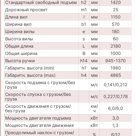
Стандартный свободный подъем
h2
мм
1420
Дорожный просвет
m1
мм
25
Длина вил
l
мм
1150
Ширина вил
b1
мм
570
Ширина вилы
e
мм
180
Высота вилы
s
мм
60
Общая длина
L
мм
2180
Общая ширина
B
мм
1000
Высота ручки
h14
мм
945-1370
Габаритн. высота (min)
h1
мм
1980
Габаритн. высота (max)
h4
мм
4865
Скорость подъема с грузом/без
м/с
0,141/0,212
груза
Скорость спуска с грузом/без
м/с
0,227/0,178
груза
Скорость движения с грузом/
км/
6,0/6,0
без груза
ч
Мощность двигателя подъема
кВт
3,0
Мощность двигателя движения
кВт
1,3
Преодолимый наклон с грузом/
%
6/12