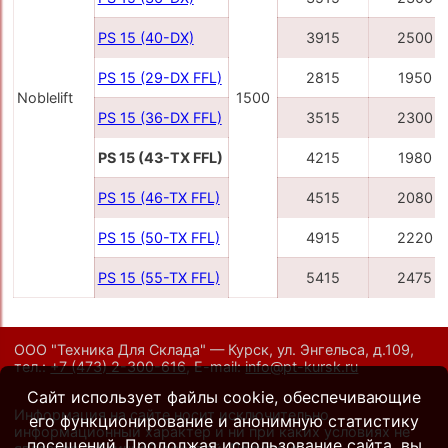
PS 15 (40-DX)
3915
2500
PS 15 (29-DX FFL)
2815
1950
Noblelift
1500
PS 15 (36-DX FFL)
3515
2300
PS 15 (43-TX FFL)
4215
1980
PS 15 (46-TX FFL)
4515
2080
PS 15 (50-TX FFL)
4915
2220
PS 15 (55-TX FFL)
5415
2475
ООО "Техника Для Склада" — Курск, ул. Энгельса, д.109,
тел.:
+7 (473) 2-300-616
,
E-mail:
info@pt-kursk.ru
Сайт использует файлы cookie, обеспечивающие
Информация на сайте носит исключительно
его функционирование и анонимную статистику
информационный характер и ни при каких условиях не
посещений. Продолжая использование сайта, вы