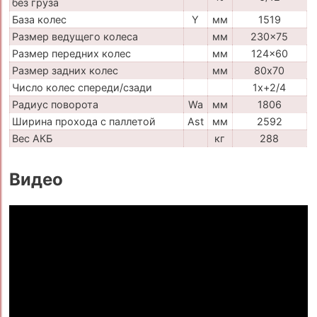
без груза
База колес
Y
мм
1519
Размер ведущего колеса
мм
230x75
Размер передних колес
мм
124x60
Размер задних колес
мм
80х70
Число колес спереди/сзади
1x+2/4
Радиус поворота
Wa
мм
1806
Ширина прохода с паллетой
Ast
мм
2592
Вес АКБ
кг
288
Видео