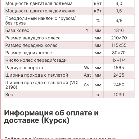
Мощность двигателя подъема
кВт
3,0
Мощность двигателя движения
кВт
1,5
Преодолимый наклон с грузом/
%
6/8
без груза
База колес
Y
мм
1316
Размер ведущего колеса
мм
210x70
Размер передних колес
мм
115х55
Размер задних колес
мм
80x70
Число колес спереди/сзади
1x+1/4
Радиус поворота
Wa
мм
1565
Ширина прохода с паллетой
Ast
мм
2425
Ширина прохода с паллетой (VDI
Ast
мм
2450
2198)
Вес
кг
1030
Информация об оплате и
доставке (Курск)