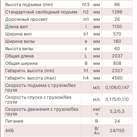
Высота подъема (min)
h13
мм
86
Стандартный свободный подъем
h2
мм
1396
Дорожный просвет
m1
мм
26
Длина вил
l
мм
1150
Ширина вил
b1
мм
570
Ширина вилы
e
мм
160
Высота вилы
s
мм
60
Общая длина
L
мм
2037
Общая ширина
B
мм
808
Габаритн. высота (min)
h1
мм
2327
Габаритн. высота (max)
h4
мм
4560
Скорость подъема с грузом/без
м/с
0,108/0,147
груза
Скорость спуска с грузом/без
м/с
0,175/0,110
груза
Скорость движения с грузом/без
км/
5,2/5,5
груза
ч
Питание
В
24
В/
АКБ
24/150
Ач