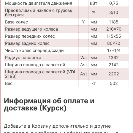
Мощность двигателя движения
кВт
0,75
Преодолимый наклон с грузом/
%
3/10
без груза
База колес
Y
мм
1185
Размер ведущего колеса
мм
210x70
Размер передних колес
мм
115х55
Размер задних колес
мм
80x70
Число колес спереди/сзади
1x+1/4
Радиус поворота
Wa
мм
1362
Ширина прохода с паллетой
Ast
мм
2142
Ширина прохода с паллетой (VDI
Ast
мм
2202
2198)
Вес
кг
502
Информация об оплате и
доставке (Курск)
Добавьте в Корзину дополнительно и другие