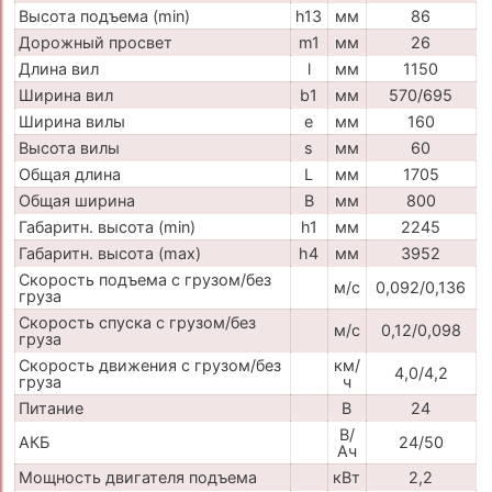
Высота подъема (min)
h13
мм
86
Дорожный просвет
m1
мм
26
Длина вил
l
мм
1150
Ширина вил
b1
мм
570/695
Ширина вилы
e
мм
160
Высота вилы
s
мм
60
Общая длина
L
мм
1705
Общая ширина
B
мм
800
Габаритн. высота (min)
h1
мм
2245
Габаритн. высота (max)
h4
мм
3952
Скорость подъема с грузом/без
м/с
0,092/0,136
груза
Скорость спуска с грузом/без
м/с
0,12/0,098
груза
Скорость движения с грузом/без
км/
4,0/4,2
груза
ч
Питание
В
24
В/
АКБ
24/50
Ач
Мощность двигателя подъема
кВт
2,2