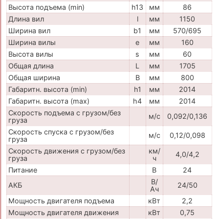
Высота подъема (min)
h13
мм
86
Длина вил
l
мм
1150
Ширина вил
b1
мм
570/695
Ширина вилы
e
мм
160
Высота вилы
s
мм
60
Общая длина
L
мм
1705
Общая ширина
B
мм
800
Габаритн. высота (min)
h1
мм
2014
Габаритн. высота (max)
h4
мм
2014
Скорость подъема с грузом/без
м/с
0,092/0,136
груза
Скорость спуска с грузом/без
м/с
0,12/0,098
груза
Скорость движения с грузом/без
км/
4,0/4,2
груза
ч
Питание
В
24
В/
АКБ
24/50
Ач
Мощность двигателя подъема
кВт
2,2
Мощность двигателя движения
кВт
0,75