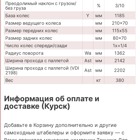
Преодолимый наклон с грузом/
%
3/10
без груза
База колес
Y
мм
1185
Размер ведущего колеса
мм
210x70
Размер передних колес
мм
115х55
Размер задних колес
мм
80x70
Число колес спереди/сзади
1x+1/4
Радиус поворота
Wa
мм
1362
Ширина прохода с паллетой
Ast
мм
2142
Ширина прохода с паллетой (VDI
Ast
мм
2202
2198)
Вес
кг
380
Информация об оплате и
доставке (Курск)
Добавьте в Корзину дополнительно и другие
самоходные штабелеры и оформите заявку — с