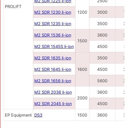
M2 SDR 1225 li-ion
2500
1
PROLIFT
M2 SDR 1230 li-ion
1200
3000
1
M2 SDR 1235 li-ion
3500
2
M2 SDR 1536 li-ion
3600
2
1500
M2 SDR 1545S li-ion
4500
2
M2 SDR 1635 li-ion
3500
2
M2 SDR 1645 li-ion
1600
4500
2
M2 SDR 1656 li-ion
5600
2
M2 SDR 2036 li-ion
3600
2
2000
M2 SDR 2045 li-ion
4500
2
EP Equipment
DS3
1500
3600
2