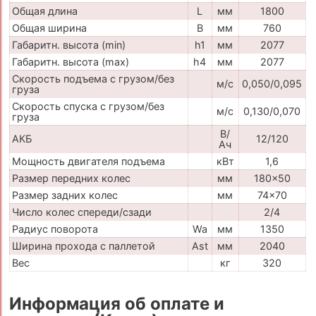
Общая длина
L
мм
1800
Общая ширина
B
мм
760
Габаритн. высота (min)
h1
мм
2077
Габаритн. высота (max)
h4
мм
2077
Скорость подъема с грузом/без
м/с
0,050/0,095
груза
Скорость спуска с грузом/без
м/с
0,130/0,070
груза
В/
АКБ
12/120
Ач
Мощность двигателя подъема
кВт
1,6
Размер передних колес
мм
180x50
Размер задних колес
мм
74x70
Число колес спереди/сзади
2/4
Радиус поворота
Wa
мм
1350
Ширина прохода с паллетой
Ast
мм
2040
Вес
кг
320
Информация об оплате и