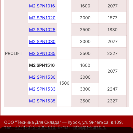
M2 SPN1016
1600
2077
M2 SPN1020
2000
1577
M2 SPN1025
2500
1830
M2 SPN1030
3000
2077
PROLIFT
M2 SPN1035
3500
2327
M2 SPN1516
1600
2077
M2 SPN1530
3000
1500
M2 SPN1533
3300
2247
M2 SPN1535
3500
2327
ООО "Техника Для Склада" — Курск, ул. Энгельса, д.109,
тел.:
+7 (473) 2-300-616
,
E-mail:
info@pt-kursk.ru