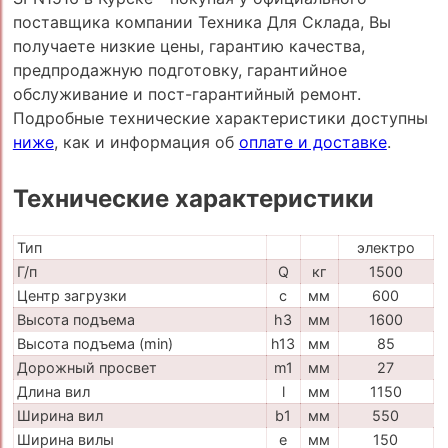
поставщика компании Техника Для Склада, Вы
получаете низкие цены, гарантию качества,
предпродажную подготовку, гарантийное
обслуживание и пост-гарантийный ремонт.
Подробные технические характеристики доступны
ниже
, как и информация об
оплате и доставке
.
Технические характеристики
Тип
электро
Г/п
Q
кг
1500
Центр загрузки
c
мм
600
Высота подъема
h3
мм
1600
Высота подъема (min)
h13
мм
85
Дорожный просвет
m1
мм
27
Длина вил
l
мм
1150
Ширина вил
b1
мм
550
Ширина вилы
e
мм
150