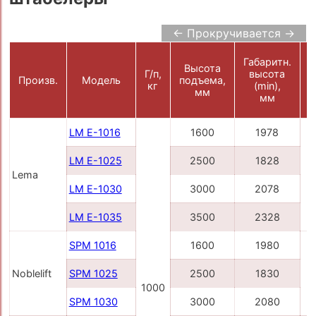
← Прокручивается →
Габаритн.
Высота
Ш
Г/п,
высота
Произв.
Модель
подъема,
кг
(min),
мм
мм
LM E-1016
1600
1978
LM E-1025
2500
1828
Lema
LM E-1030
3000
2078
LM E-1035
3500
2328
SPM 1016
1600
1980
Noblelift
SPM 1025
2500
1830
1000
SPM 1030
3000
2080