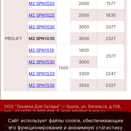
M2 SPN1020
2000
1577
M2 SPN1025
2500
1830
M2 SPN1030
3000
2077
PROLIFT
M2 SPN1035
3500
2327
M2 SPN1516
1600
2077
M2 SPN1530
3000
1500
M2 SPN1533
3300
2247
M2 SPN1535
3500
2327
ООО "Техника Для Склада" — Курск, ул. Энгельса, д.109,
тел.:
+7 (473) 2-300-616
,
E-mail:
info@pt-kursk.ru
Сайт использует файлы cookie, обеспечивающие
Информация на сайте носит исключительно
его функционирование и анонимную статистику
информационный характер и ни при каких условиях не