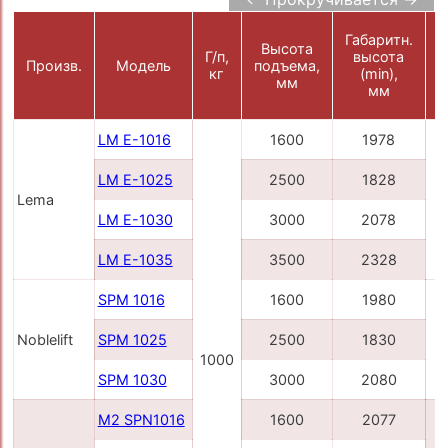
Габаритн.
Высота
Ш
Г/п,
высота
Произв.
Модель
подъема,
кг
(min),
мм
мм
LM E-1016
1600
1978
LM E-1025
2500
1828
Lema
LM E-1030
3000
2078
LM E-1035
3500
2328
SPM 1016
1600
1980
Noblelift
SPM 1025
2500
1830
1000
SPM 1030
3000
2080
M2 SPN1016
1600
2077