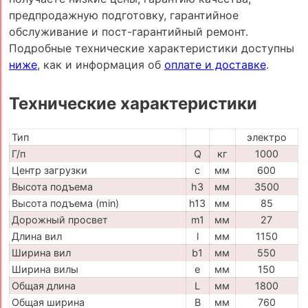
предпродажную подготовку, гарантийное
обслуживание и пост-гарантийный ремонт.
Подробные технические характеристики доступны
ниже
, как и информация об
оплате и доставке
.
Технические характеристики
Тип
электро
Г/п
Q
кг
1000
Центр загрузки
c
мм
600
Высота подъема
h3
мм
3500
Высота подъема (min)
h13
мм
85
Дорожный просвет
m1
мм
27
Длина вил
l
мм
1150
Ширина вил
b1
мм
550
Ширина вилы
e
мм
150
Общая длина
L
мм
1800
Общая ширина
B
мм
760