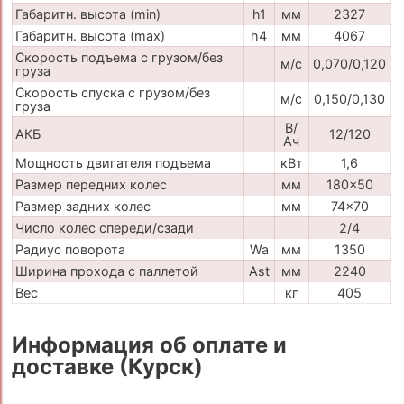
Габаритн. высота (min)
h1
мм
2327
Габаритн. высота (max)
h4
мм
4067
Скорость подъема с грузом/без
м/с
0,070/0,120
груза
Скорость спуска с грузом/без
м/с
0,150/0,130
груза
В/
АКБ
12/120
Ач
Мощность двигателя подъема
кВт
1,6
Размер передних колес
мм
180x50
Размер задних колес
мм
74x70
Число колес спереди/сзади
2/4
Радиус поворота
Wa
мм
1350
Ширина прохода с паллетой
Ast
мм
2240
Вес
кг
405
Информация об оплате и
доставке (Курск)