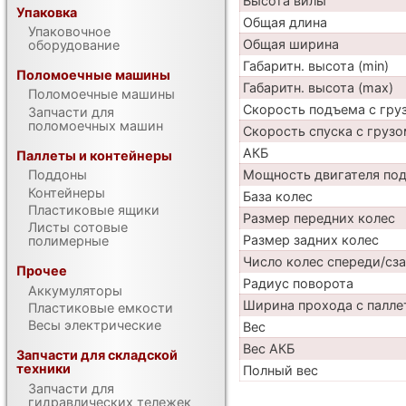
Высота вилы
Упаковка
Общая длина
Упаковочное
Общая ширина
оборудование
Габаритн. высота (min)
Поломоечные машины
Габаритн. высота (max)
Поломоечные машины
Скорость подъема с груз
Запчасти для
поломоечных машин
Скорость спуска с грузо
АКБ
Паллеты и контейнеры
Мощность двигателя по
Поддоны
Контейнеры
База колес
Пластиковые ящики
Размер передних колес
Листы сотовые
Размер задних колес
полимерные
Число колес спереди/сз
Прочее
Радиус поворота
Аккумуляторы
Ширина прохода с палле
Пластиковые емкости
Весы электрические
Вес
Вес АКБ
Запчасти для складской
техники
Полный вес
Запчасти для
гидравлических тележек