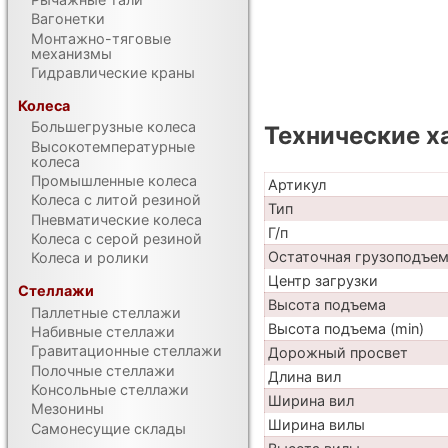
Вагонетки
Монтажно-тяговые
механизмы
Гидравлические краны
Колеса
Большегрузные колеса
Технические х
Высокотемпературные
колеса
Промышленные колеса
Артикул
Колеса с литой резиной
Тип
Пневматические колеса
Г/п
Колеса с серой резиной
Остаточная грузоподъе
Колеса и ролики
Центр загрузки
Стеллажи
Высота подъема
Паллетные стеллажи
Высота подъема (min)
Набивные стеллажи
Гравитационные стеллажи
Дорожный просвет
Полочные стеллажи
Длина вил
Консольные стеллажи
Ширина вил
Мезонины
Ширина вилы
Самонесущие склады