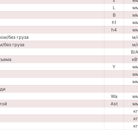
s
м
L
м
B
м
h1
м
h4
м
ом/без груза
м/
м/без груза
м/
В/
дъема
кВ
Y
м
м
м
ади
Wa
м
той
Ast
м
кг
кг
кг