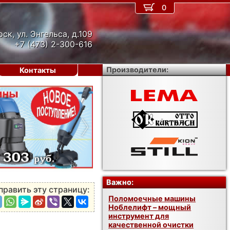
0
рск, ул. Энгельса, д.109
+7 (473) 2-300-616
Производители:
Контакты
›
Важно:
править эту страницу:
Поломоечные машины
Ноблелифт – мощный
инструмент для
качественной очистки