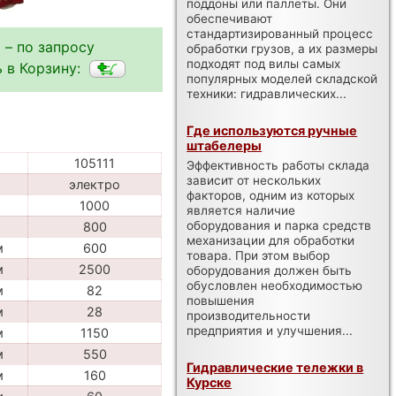
поддоны или паллеты. Они
обеспечивают
стандартизированный процесс
 – по запросу
обработки грузов, а их размеры
подходят под вилы самых
 в Корзину:
популярных моделей складской
техники: гидравлических...
Где используются ручные
штабелеры
105111
Эффективность работы склада
зависит от нескольких
электро
факторов, одним из которых
1000
является наличие
оборудования и парка средств
800
механизации для обработки
м
600
товара. При этом выбор
м
2500
оборудования должен быть
обусловлен необходимостью
м
82
повышения
м
28
производительности
предприятия и улучшения...
м
1150
м
550
Гидравлические тележки в
м
160
Курске