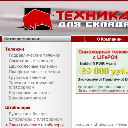
Каталог техники:
О Компании
Тележки
Гидравлические тележки
‹
Самоходные тележки
Двухколесные тележки
Платформенные тележки
Грузовые тележки
Тележки с подъемной
платформой
Роликовые системы
Бочкокантователи
Штабелеры
Ручные штабелеры
Штабелеры с платформой
Каталог
›
Штабелеры
›
Элек
Электрические штабелеры