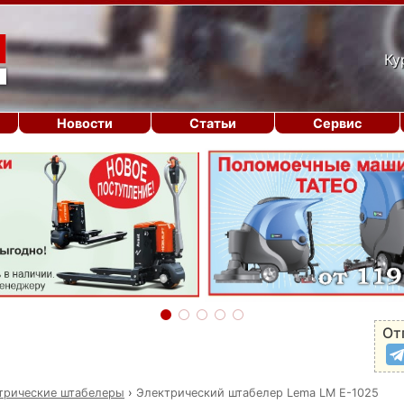
Ку
Новости
Статьи
Сервис
От
трические штабелеры
›
Электрический штабелер Lema LM E-1025