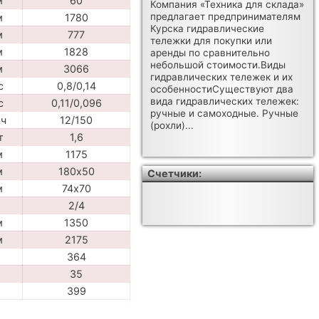
м
60
Компания «Техника для склада»
предлагает предпринимателям
м
1780
Курска гидравлические
м
777
тележки для покупки или
м
1828
аренды по сравнительно
небольшой стоимости.Виды
м
3066
гидравлических тележек и их
с
0,8/0,14
особенностиСуществуют два
вида гидравлических тележек:
с
0,11/0,096
ручные и самоходные. Ручные
Ач
12/150
(рохли)...
т
1,6
м
1175
м
180х50
Счетчики:
м
74х70
2/4
м
1350
м
2175
364
35
399