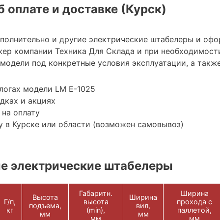
 оплате и доставке (Курск)
ополнительно и другие электрические штабелеры и офо
ер компании Техника Для Склада и при необходимост
модели под конкретные условия эксплуатации, а также
логах модели LM E-1025
дках и акциях
 на оплату
 в Курске или области (возможен самовывоз)
е электрические штабелеры
Габаритн.
Ширина
Высота
Ширина
Г/п,
высота
прохода с
подъема,
вил,
кг
(min),
паллетой,
мм
мм
мм
мм