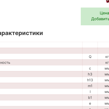
Цена
Добавить
арактеристики
Q
кг
мность
кг
c
м
h3
м
h13
м
m1
м
l
м
b1
м
e
м