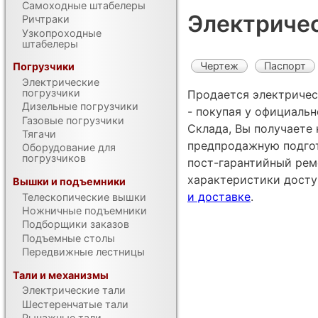
Самоходные штабелеры
Электричес
Ричтраки
Узкопроходные
штабелеры
Чертеж
Паспорт
Погрузчики
Электрические
погрузчики
Продается электричес
Дизельные погрузчики
- покупая у официаль
Газовые погрузчики
Склада, Вы получаете 
Тягачи
предпродажную подгот
Оборудование для
погрузчиков
пост-гарантийный рем
характеристики дост
Вышки и подъемники
и доставке
.
Телескопические вышки
Ножничные подъемники
Подборщики заказов
Подъемные столы
Передвижные лестницы
Тали и механизмы
Электрические тали
Шестеренчатые тали
Рычажные тали