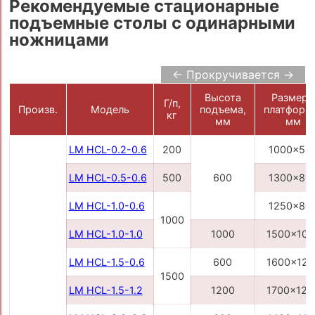
Рекомендуемые стационарные
подъемные столы с одинарными
ножницами
← Прокручивается →
Высота
Размер
Г/п,
Произв.
Модель
подъема,
платформ
кг
мм
мм
LM HCL-0.2-0.6
200
1000x50
LM HCL-0.5-0.6
500
600
1300x80
LM HCL-1.0-0.6
1250x80
1000
LM HCL-1.0-1.0
1000
1500x100
LM HCL-1.5-0.6
600
1600x120
1500
LM HCL-1.5-1.2
1200
1700x120