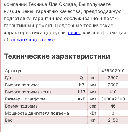
компании Техника Для Склада, Вы получаете
низкие цены, гарантию качества, предпродажную
подготовку, гарантийное обслуживание и пост-
гарантийный ремонт. Подробные технические
характеристики доступны
ниже
, как и информация
об
оплате и доставке
.
Технические характеристики
Артикул
429502010
Г/п
Q
кг
2500
Высота подъема
h3
мм
2000
Высота подъема (min)
h13
мм
410
Размеры платформы
AxB
мм
3000x2200
Время подъема
сек
46
Мощность двигателя подъема
кВт
3
Вес
кг
2150