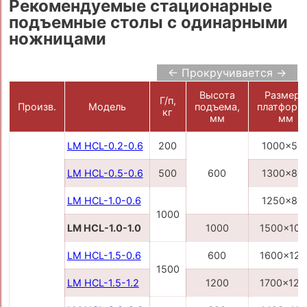
Рекомендуемые стационарные
подъемные столы с одинарными
ножницами
← Прокручивается →
Высота
Размер
Г/п,
Произв.
Модель
подъема,
платформ
кг
мм
мм
LM HCL-0.2-0.6
200
1000x50
LM HCL-0.5-0.6
500
600
1300x80
LM HCL-1.0-0.6
1250x80
1000
LM HCL-1.0-1.0
1000
1500x100
LM HCL-1.5-0.6
600
1600x120
1500
LM HCL-1.5-1.2
1200
1700x120