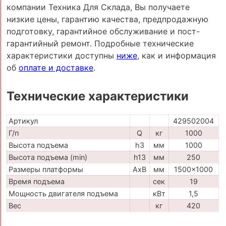
компании Техника Для Склада, Вы получаете
низкие цены, гарантию качества, предпродажную
подготовку, гарантийное обслуживание и пост-
гарантийный ремонт. Подробные технические
характеристики доступны
ниже
, как и информация
об
оплате и доставке
.
Технические характеристики
Артикул
429502004
Г/п
Q
кг
1000
Высота подъема
h3
мм
1000
Высота подъема (min)
h13
мм
250
Размеры платформы
AxB
мм
1500x1000
Время подъема
сек
19
Мощность двигателя подъема
кВт
1,5
Вес
кг
420