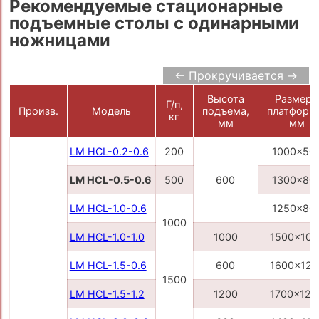
Рекомендуемые стационарные
подъемные столы с одинарными
ножницами
← Прокручивается →
Высота
Размер
Г/п,
Произв.
Модель
подъема,
платформ
кг
мм
мм
LM HCL-0.2-0.6
200
1000x50
LM HCL-0.5-0.6
500
600
1300x80
LM HCL-1.0-0.6
1250x80
1000
LM HCL-1.0-1.0
1000
1500x100
LM HCL-1.5-0.6
600
1600x120
1500
LM HCL-1.5-1.2
1200
1700x120