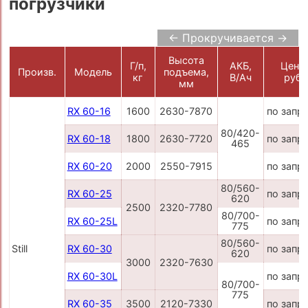
погрузчики
← Прокручивается →
Высота
Г/п,
АКБ,
Цена,
Произв.
Модель
подъема,
кг
В/Ач
руб.
мм
RX 60-16
1600
2630-7870
по запр
80/420-
RX 60-18
1800
2630-7720
по запр
465
RX 60-20
2000
2550-7915
по запр
80/560-
RX 60-25
по запр
620
2500
2320-7780
80/700-
RX 60-25L
по запр
775
80/560-
Still
RX 60-30
по запр
620
3000
2320-7630
RX 60-30L
по запр
80/700-
775
RX 60-35
3500
2120-7330
по запр