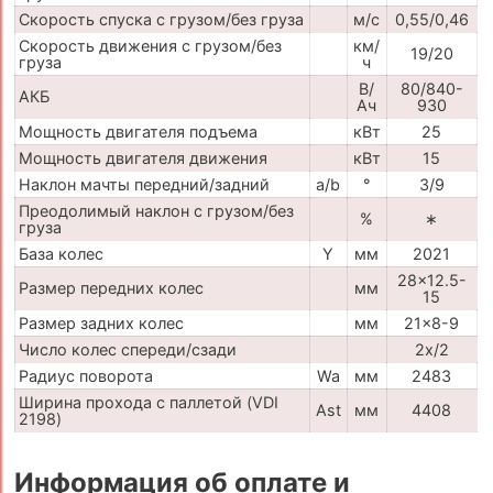
Скорость спуска с грузом/без груза
м/с
0,55/0,46
Скорость движения с грузом/без
км/
19/20
груза
ч
В/
80/840-
АКБ
Ач
930
Мощность двигателя подъема
кВт
25
Мощность двигателя движения
кВт
15
Наклон мачты передний/задний
a/b
°
3/9
Преодолимый наклон с грузом/без
%
∗
груза
База колес
Y
мм
2021
28x12.5-
Размер передних колес
мм
15
Размер задних колес
мм
21x8-9
Число колес спереди/сзади
2x/2
Радиус поворота
Wa
мм
2483
Ширина прохода с паллетой (VDI
Ast
мм
4408
2198)
Информация об оплате и