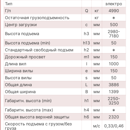
Тип
электро
Г/п
Q
кг
4990
Остаточная грузоподъемность
кг
∗
Центр загрузки
c
мм
500
2980-
Высота подъема
h3
мм
7180
Высота подъема (min)
h13
мм
50
Стандартный свободный подъем
h2
мм
∗
Дорожный просвет
m1
мм
150
Длина вил
l
мм
1000
Ширина вилы
e
мм
150
Высота вилы
s
мм
50
Общая длина
L
мм
3886
Общая ширина
B
мм
1399
2250-
Габаритн. высота (min)
h1
мм
3250
Габаритн. высота (max)
h4
мм
∗
Общая высота верхней защиты
h6
мм
2320
Скорость подъема с грузом/без
м/с
0,33/0,46
груза