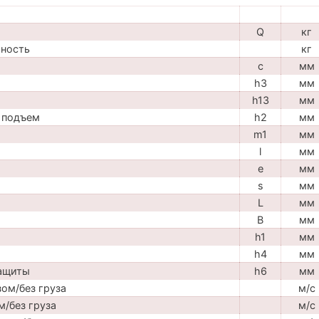
Q
кг
мность
кг
c
мм
h3
мм
h13
мм
 подъем
h2
мм
m1
мм
l
мм
e
мм
s
мм
L
мм
B
мм
h1
мм
h4
мм
защиты
h6
мм
ом/без груза
м/с
м/без груза
м/с