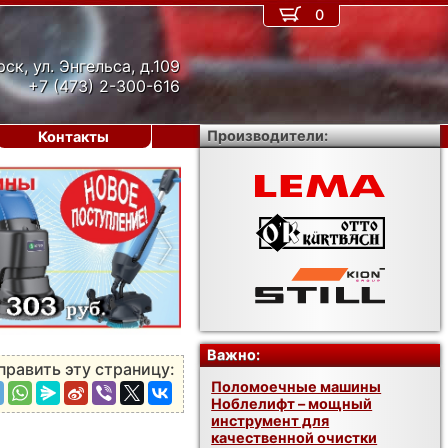
0
рск, ул. Энгельса, д.109
+7 (473) 2-300-616
Производители:
Контакты
›
Важно:
править эту страницу:
Поломоечные машины
Ноблелифт – мощный
инструмент для
качественной очистки