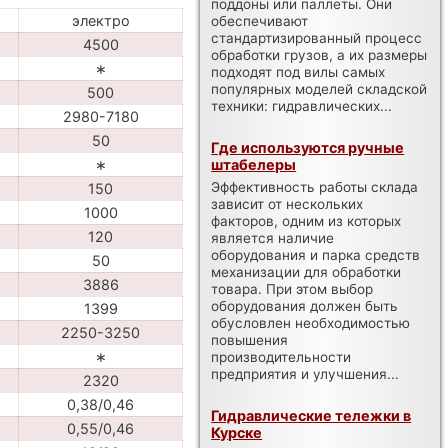
поддоны или паллеты. Они
электро
обеспечивают
стандартизированный процесс
4500
обработки грузов, а их размеры
∗
подходят под вилы самых
популярных моделей складской
500
техники: гидравлических...
2980-7180
50
Где используются ручные
∗
штабелеры
Эффективность работы склада
150
зависит от нескольких
1000
факторов, одним из которых
120
является наличие
оборудования и парка средств
50
механизации для обработки
3886
товара. При этом выбор
оборудования должен быть
1399
обусловлен необходимостью
2250-3250
повышения
∗
производительности
предприятия и улучшения...
2320
0,38/0,46
Гидравлические тележки в
0,55/0,46
Курске