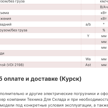
узом/без груза
км/ч
В/Ач
дъема
кВт
ижения
кВт
задний
a/b
°
рузом/без груза
%
Y
мм
мм
мм
ади
Wa
мм
ой (VDI 2198)
Ast
мм
 оплате и доставке (Курск)
ополнительно и другие электрические погрузчики и оф
ер компании Техника Для Склада и при необходимост
модели под конкретные условия эксплуатации, а также