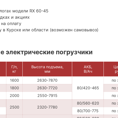
логах модели RX 60-45
дках и акциях
 на оплату
 в Курске или области (возможен самовывоз)
 электрические погрузчики
Г/п,
Высота подъема,
АКБ,
Це
кг
мм
В/Ач
р
1600
2630-7870
по 
1800
2630-7720
80/420-465
по 
2000
2550-7915
по 
80/560-620
по 
2500
2320-7780
80/700-775
по 