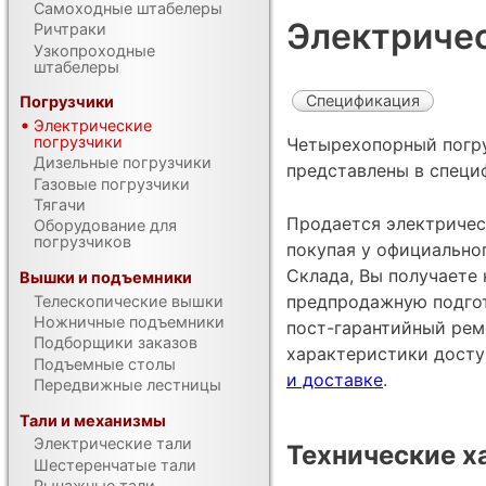
Самоходные штабелеры
Электричес
Ричтраки
Узкопроходные
штабелеры
Спецификация
Погрузчики
Электрические
погрузчики
Четырехопорный погру
Дизельные погрузчики
представлены в специ
Газовые погрузчики
Тягачи
Продается электрическ
Оборудование для
погрузчиков
покупая у официально
Склада, Вы получаете 
Вышки и подъемники
предпродажную подгот
Телескопические вышки
Ножничные подъемники
пост-гарантийный рем
Подборщики заказов
характеристики дост
Подъемные столы
и доставке
.
Передвижные лестницы
Тали и механизмы
Электрические тали
Технические х
Шестеренчатые тали
Рычажные тали