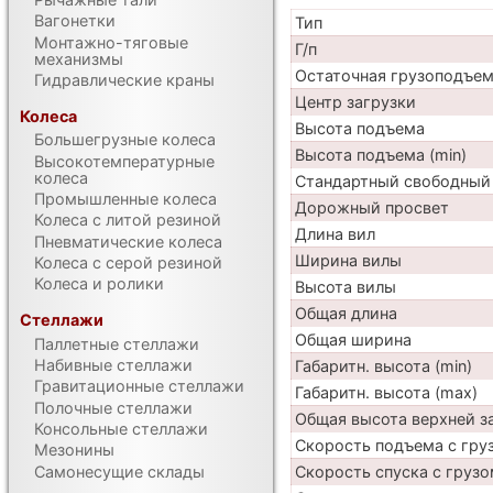
Вагонетки
Тип
Монтажно-тяговые
Г/п
механизмы
Остаточная грузоподъе
Гидравлические краны
Центр загрузки
Колеса
Высота подъема
Большегрузные колеса
Высота подъема (min)
Высокотемпературные
колеса
Стандартный свободный
Промышленные колеса
Дорожный просвет
Колеса с литой резиной
Длина вил
Пневматические колеса
Ширина вилы
Колеса с серой резиной
Колеса и ролики
Высота вилы
Общая длина
Стеллажи
Общая ширина
Паллетные стеллажи
Набивные стеллажи
Габаритн. высота (min)
Гравитационные стеллажи
Габаритн. высота (max)
Полочные стеллажи
Общая высота верхней 
Консольные стеллажи
Скорость подъема с груз
Мезонины
Самонесущие склады
Скорость спуска с грузо