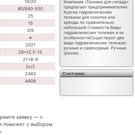
19/20
Компания «Техника для склада»
предлагает предпринимателям
80/840-930
Курска гидравлические
25
тележки для покупки или
аренды по сравнительно
15
небольшой стоимости.Виды
3/9
гидравлических тележек и их
∗
особенностиСуществуют два
вида гидравлических тележек:
2021
ручные и самоходные. Ручные
28x12.5-15
(рохли)...
21x8-9
2x/2
Счетчики:
2483
4408
ормите заявку — с
и поможет с выбором
: