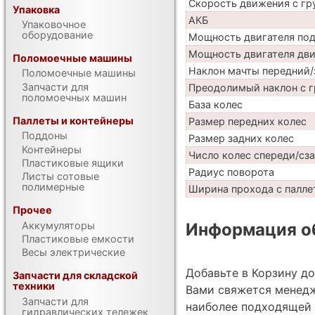
Скорость движения с гр
Упаковка
АКБ
Упаковочное
оборудование
Мощность двигателя по
Мощность двигателя дв
Поломоечные машины
Наклон мачты передний/
Поломоечные машины
Запчасти для
Преодолимый наклон с г
поломоечных машин
База колес
Паллеты и контейнеры
Размер передних колес
Поддоны
Размер задних колес
Контейнеры
Число колес спереди/сз
Пластиковые ящики
Радиус поворота
Листы сотовые
полимерные
Ширина прохода с паллет
Прочее
Аккумуляторы
Информация об
Пластиковые емкости
Весы электрические
Добавьте в Корзину д
Запчасти для складской
техники
Вами свяжется менедж
Запчасти для
наиболее подходящей 
гидравлических тележек