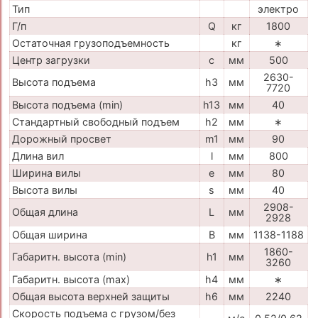
Тип
электро
Г/п
Q
кг
1800
Остаточная грузоподъемность
кг
∗
Центр загрузки
c
мм
500
2630-
Высота подъема
h3
мм
7720
Высота подъема (min)
h13
мм
40
Стандартный свободный подъем
h2
мм
∗
Дорожный просвет
m1
мм
90
Длина вил
l
мм
800
Ширина вилы
e
мм
80
Высота вилы
s
мм
40
2908-
Общая длина
L
мм
2928
Общая ширина
B
мм
1138-1188
1860-
Габаритн. высота (min)
h1
мм
3260
Габаритн. высота (max)
h4
мм
∗
Общая высота верхней защиты
h6
мм
2240
Скорость подъема с грузом/без