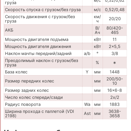
м/с
0,52/0,62
груза
Скорость спуска с грузом/без груза
м/с
0,52/0,48
Скорость движения с грузом/без
км/
20/20
груза
ч
В/
80/420-
АКБ
Ач
465
Мощность двигателя подъема
кВт
11
Мощность двигателя движения
кВт
2x5,5
Наклон мачты передний/задний
a/b
°
3/8
Преодолимый наклон с грузом/без
%
∗
груза
База колес
Y
мм
1448
200/50-
Размер передних колес
мм
10
Размер задних колес
мм
16x6-8
Число колес спереди/сзади
2x/2
Радиус поворота
Wa
мм
1883
Ширина прохода с паллетой (VDI
3638-
Ast
мм
2198)
3658