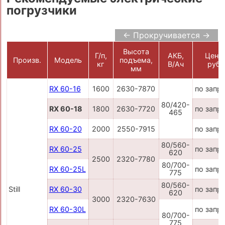
погрузчики
← Прокручивается →
Высота
Г/п,
АКБ,
Цена,
Произв.
Модель
подъема,
кг
В/Ач
руб.
мм
RX 60-16
1600
2630-7870
по запр
80/420-
RX 60-18
1800
2630-7720
по запр
465
RX 60-20
2000
2550-7915
по запр
80/560-
RX 60-25
по запр
620
2500
2320-7780
80/700-
RX 60-25L
по запр
775
80/560-
Still
RX 60-30
по запр
620
3000
2320-7630
RX 60-30L
по запр
80/700-
775