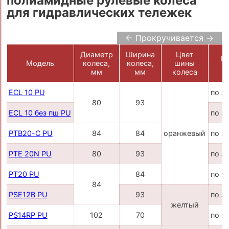
полиамидные рулевые колеса
для гидравлических тележек
← Прокручивается →
Диаметр
Ширина
Цвет
Це
Модель
колеса,
колеса,
шины
р
мм
мм
колеса
ECL 10 PU
по з
80
93
ECL 10 без пш PU
по з
PTB20-C PU
84
84
оранжевый
по з
PTE 20N PU
80
93
по з
PT20 PU
84
по з
84
PSE12B PU
93
по з
желтый
PS14RP PU
102
70
по з