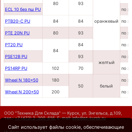
80
93
ECL 10 без пш PU
по з
PTB20-C PU
84
84
оранжевый
по з
PTE 20N PU
80
93
по з
PT20 PU
84
по з
84
PSE12B PU
93
по з
желтый
PS14RP PU
102
70
по з
Wheel N 180x50
180
по з
50
белый
Wheel N 200x50
200
по з
ООО "Техника Для Склада" — Курск, ул. Энгельса, д.109,
тел.:
+7 (473) 2-300-616
,
E-mail:
info@pt-kursk.ru
Сайт использует файлы cookie, обеспечивающие