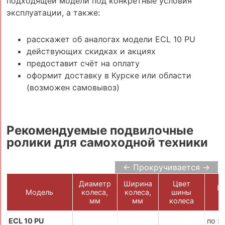
подходящей модели под конкретные условия
эксплуатации, а также:
расскажет об аналогах модели ECL 10 PU
действующих скидках и акциях
предоставит счёт на оплату
оформит доставку в Курске или области
(возможен самовывоз)
Рекомендуемые подвилочные
ролики для самоходной техники
← Прокручивается →
Диаметр
Ширина
Цвет
Це
Модель
колеса,
колеса,
шины
р
мм
мм
колеса
ECL 10 PU
по з