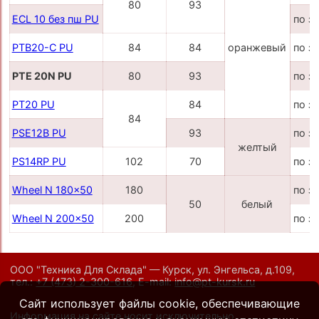
80
93
ECL 10 без пш PU
по з
PTB20-C PU
84
84
оранжевый
по з
PTE 20N PU
80
93
по з
PT20 PU
84
по з
84
PSE12B PU
93
по з
желтый
PS14RP PU
102
70
по з
Wheel N 180x50
180
по з
50
белый
Wheel N 200x50
200
по з
ООО "Техника Для Склада" — Курск, ул. Энгельса, д.109,
тел.:
+7 (473) 2-300-616
,
E-mail:
info@pt-kursk.ru
Сайт использует файлы cookie, обеспечивающие
Информация на сайте носит исключительно