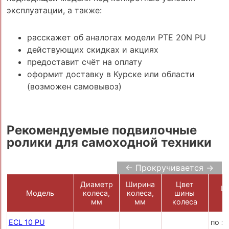
эксплуатации, а также:
расскажет об аналогах модели PTE 20N PU
действующих скидках и акциях
предоставит счёт на оплату
оформит доставку в Курске или области
(возможен самовывоз)
Рекомендуемые подвилочные
ролики для самоходной техники
← Прокручивается →
Диаметр
Ширина
Цвет
Це
Модель
колеса,
колеса,
шины
р
мм
мм
колеса
ECL 10 PU
по з