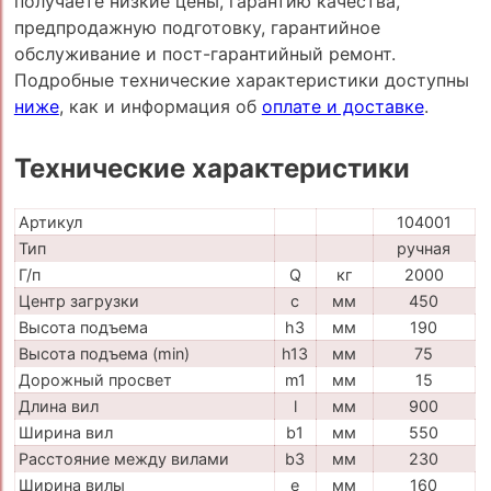
получаете низкие цены, гарантию качества,
предпродажную подготовку, гарантийное
обслуживание и пост-гарантийный ремонт.
Подробные технические характеристики доступны
ниже
, как и информация об
оплате и доставке
.
Технические характеристики
Артикул
104001
Тип
ручная
Г/п
Q
кг
2000
Центр загрузки
c
мм
450
Высота подъема
h3
мм
190
Высота подъема (min)
h13
мм
75
Дорожный просвет
m1
мм
15
Длина вил
l
мм
900
Ширина вил
b1
мм
550
Расстояние между вилами
b3
мм
230
Ширина вилы
e
мм
160