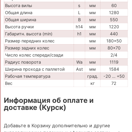
Высота вилы
s
мм
60
Общая длина
L
мм
1280
Общая ширина
B
мм
550
Высота ручки
h14
мм
1220
Габаритн. высота (min)
h1
мм
440
Размер передних колес
мм
180x50
Размер задних колес
мм
80x70
Число колес спереди/сзади
2/4
Радиус поворота
Wa
мм
1119
Ширина прохода с паллетой
Ast
мм
1584
Рабочая температура
град.
-20 … +50
Вес
кг
72
Информация об оплате и
доставке (Курск)
Добавьте в Корзину дополнительно и другие