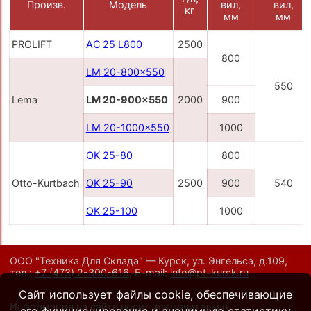
Произв.
Модель
вил,
вил,
кг
мм
мм
PROLIFT
AC 25 L800
2500
800
LM 20-800x550
550
Lema
LM 20-900x550
2000
900
LM 20-1000x550
1000
OK 25-80
800
Otto-Kurtbach
OK 25-90
2500
900
540
OK 25-100
1000
ООО "Техника Для Склада" — Курск, ул. Энгельса, д.109,
тел.:
+7 (473) 2-300-616
,
E-mail:
info@pt-kursk.ru
Сайт использует файлы cookie, обеспечивающие
Информация на сайте носит исключительно
его функционирование и анонимную статистику