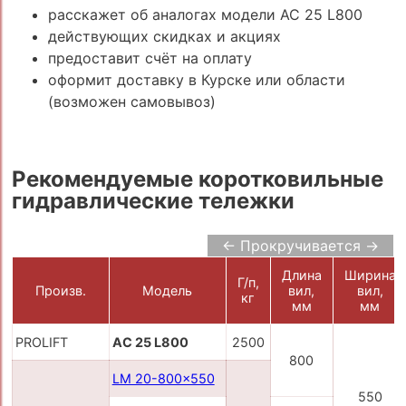
расскажет об аналогах модели AC 25 L800
действующих скидках и акциях
предоставит счёт на оплату
оформит доставку в Курске или области
(возможен самовывоз)
Рекомендуемые коротковильные
гидравлические тележки
← Прокручивается →
Длина
Ширина
Г/п,
Произв.
Модель
вил,
вил,
кг
мм
мм
PROLIFT
AC 25 L800
2500
800
LM 20-800x550
550