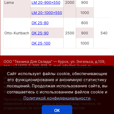
Lema
LM 20-900x550
2000
900
LM 20-1000x550
1000
OK 25-80
800
Otto-Kurtbach
OK 25-90
2500
900
540
OK 25-100
1000
ООО "Техника Для Склада" — Курск, ул. Энгельса, д.109,
тел.:
+7 (473) 2-300-616
,
E-mail:
info@pt-kursk.ru
Сайт использует файлы cookie, обеспечивающие
Информация на сайте носит исключительно
его функционирование и анонимную статистику
информационный характер и ни при каких условиях не
посещений. Продолжая использование сайта, вы
является публичной офертой.
Политика
конфиденциальности
.
соглашаетесь с использованием файлов cookie и
Политикой конфиденциальности
Производители оставляют за собой право вносить
изменения в конструкцию и внешний вид техники, не
ухудшающие ее эксплуатационные качества.
ОК