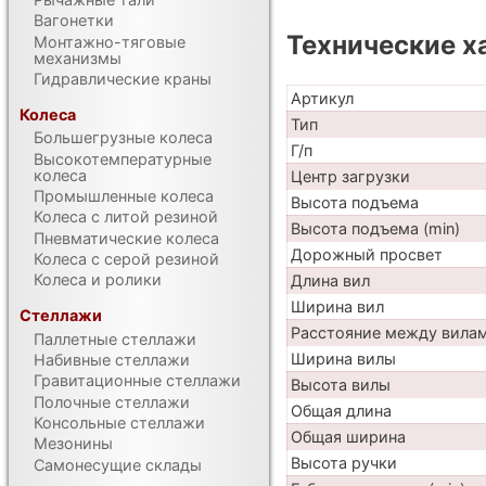
Вагонетки
Технические х
Монтажно-тяговые
механизмы
Гидравлические краны
Артикул
Колеса
Тип
Большегрузные колеса
Г/п
Высокотемпературные
колеса
Центр загрузки
Промышленные колеса
Высота подъема
Колеса с литой резиной
Высота подъема (min)
Пневматические колеса
Дорожный просвет
Колеса с серой резиной
Колеса и ролики
Длина вил
Ширина вил
Стеллажи
Расстояние между вила
Паллетные стеллажи
Ширина вилы
Набивные стеллажи
Гравитационные стеллажи
Высота вилы
Полочные стеллажи
Общая длина
Консольные стеллажи
Общая ширина
Мезонины
Высота ручки
Самонесущие склады