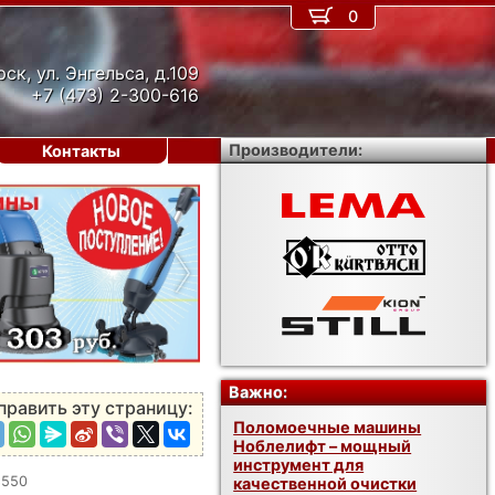
0
рск, ул. Энгельса, д.109
+7 (473) 2-300-616
Производители:
Контакты
›
Важно:
править эту страницу:
Поломоечные машины
Ноблелифт – мощный
инструмент для
x550
качественной очистки