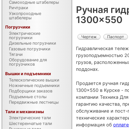
Самоходные штабелеры
Ручная гид
Ричтраки
Узкопроходные
1300x550
штабелеры
Погрузчики
Электрические
Чертеж
Паспорт
погрузчики
Дизельные погрузчики
Гидравлическая тележ
Газовые погрузчики
Тягачи
грузоподъемностью 20
Оборудование для
грузов, расположенны
погрузчиков
поддонах.
Вышки и подъемники
Телескопические вышки
Продается ручная гид
Ножничные подъемники
1300x550 в Курске - 
Подборщики заказов
Подъемные столы
компании Техника Для 
Передвижные лестницы
гарантию качества, п
обслуживание и пост-
Тали и механизмы
технические характе
Электрические тали
Шестеренчатые тали
информация об
оплате
Рычажные тали