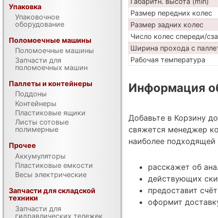
Габаритн. высота (min)
Упаковка
Размер передних колес
Упаковочное
оборудование
Размер задних колес
Число колес спереди/сз
Поломоечные машины
Ширина прохода с палле
Поломоечные машины
Рабочая температура
Запчасти для
поломоечных машин
Паллеты и контейнеры
Информация об
Поддоны
Контейнеры
Пластиковые ящики
Добавьте в Корзину д
Листы сотовые
свяжется менеджер ко
полимерные
наиболее подходящей 
Прочее
Аккумуляторы
Пластиковые емкости
расскажет об ана
Весы электрические
действующих ски
предоставит счёт
Запчасти для складской
техники
оформит доставку
Запчасти для
гидравлических тележек