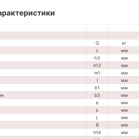
арактеристики
Q
кг
c
мм
h3
мм
h13
мм
m1
мм
l
мм
b1
мм
ми
b3
мм
e
мм
s
мм
L
мм
B
мм
h14
мм