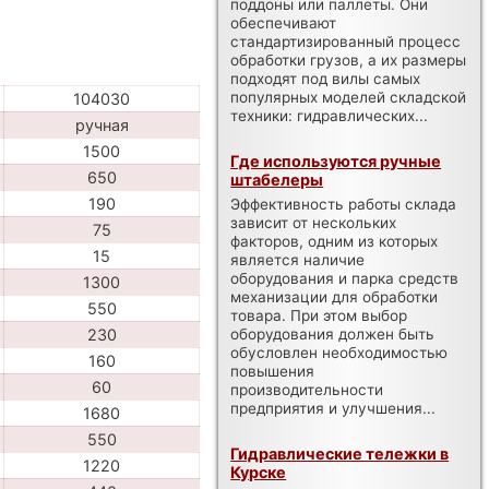
поддоны или паллеты. Они
обеспечивают
стандартизированный процесс
обработки грузов, а их размеры
подходят под вилы самых
популярных моделей складской
104030
техники: гидравлических...
ручная
1500
Где используются ручные
650
штабелеры
190
Эффективность работы склада
зависит от нескольких
75
факторов, одним из которых
15
является наличие
оборудования и парка средств
1300
механизации для обработки
550
товара. При этом выбор
оборудования должен быть
230
обусловлен необходимостью
160
повышения
60
производительности
предприятия и улучшения...
1680
550
Гидравлические тележки в
1220
Курске