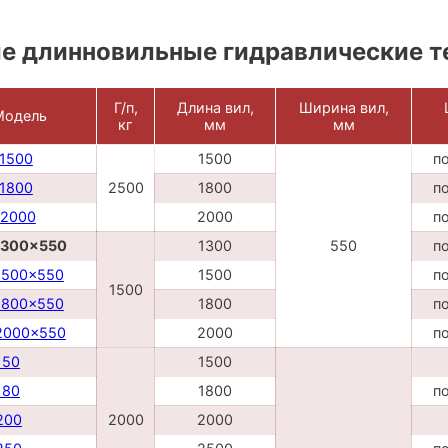
е длинновильные гидравлические 
Г/п,
Длина вил,
Ширина вил,
Модель
кг
мм
мм
L1500
1500
п
L1800
2500
1800
п
L2000
2000
п
1300x550
1300
550
п
1500x550
1500
п
1500
1800x550
1800
п
2000x550
2000
п
150
1500
180
1800
п
200
2000
2000