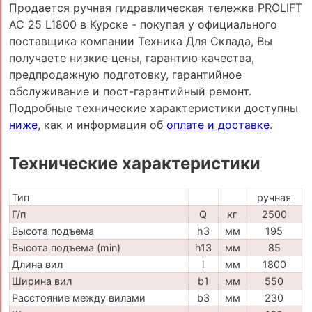
Продается ручная гидравлическая тележка PROLIFT
AC 25 L1800 в Курске - покупая у официального
поставщика компании Техника Для Склада, Вы
получаете низкие цены, гарантию качества,
предпродажную подготовку, гарантийное
обслуживание и пост-гарантийный ремонт.
Подробные технические характеристики доступны
ниже
, как и информация об
оплате и доставке
.
Технические характеристики
Тип
ручная
Г/п
Q
кг
2500
Высота подъема
h3
мм
195
Высота подъема (min)
h13
мм
85
Длина вил
l
мм
1800
Ширина вил
b1
мм
550
Расстояние между вилами
b3
мм
230