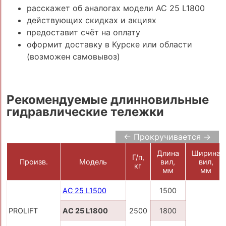
расскажет об аналогах модели AC 25 L1800
действующих скидках и акциях
предоставит счёт на оплату
оформит доставку в Курске или области
(возможен самовывоз)
Рекомендуемые длинновильные
гидравлические тележки
← Прокручивается →
Длина
Ширина
Г/п,
Произв.
Модель
вил,
вил,
кг
мм
мм
AC 25 L1500
1500
PROLIFT
AC 25 L1800
2500
1800