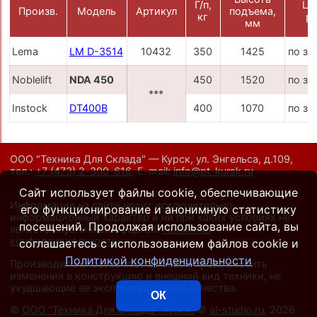
Г/п,
Це
Произв.
Модель
Артикул
подъема,
кг
ру
мм
Lema
LM D-3514
10432
350
1425
по за
Noblelift
NDA 450
450
1520
по за
***
Instock
DT400B
400
1070
по за
ООО "Техника Для Склада" — Курск, ул. Энгельса, д.109,
тел.:
+7 (473) 2-300-616
,
E-mail:
info@pt-kursk.ru
Сайт использует файлы cookie, обеспечивающие
Информация на сайте носит исключительно
его функционирование и анонимную статистику
информационный характер и ни при каких условиях не
посещений. Продолжая использование сайта, вы
является публичной офертой.
Политика
конфиденциальности
.
соглашаетесь с использованием файлов cookie и
Политикой конфиденциальности
Производители оставляют за собой право вносить
изменения в конструкцию и внешний вид техники, не
ухудшающие ее эксплуатационные качества.
ОК
©
ООО "Техника Для Склада", Курск
, ©
al-studio.ru
, 2026