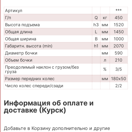
Артикул
***
Г/п
Q
кг
450
Высота подъема
h3
мм
1520
Общая длина
L
мм
1450
Общая ширина
B
мм
1000
Габаритн. высота (min)
h1
мм
2070
Диаметр бочки
мм
590
Объем бочки
л
210
Преодолимый наклон с грузом/без
%
3/5
груза
Размер передних колес
мм
180х50
Число колес спереди/сзади
2/2
Информация об оплате и
доставке (Курск)
Добавьте в Корзину дополнительно и другие