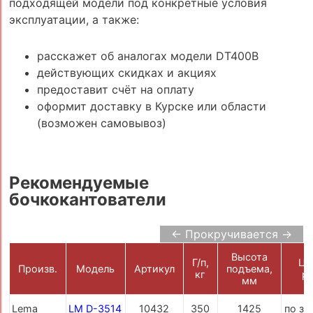
подходящей модели под конкретные условия
эксплуатации, а также:
расскажет об аналогах модели DT400B
действующих скидках и акциях
предоставит счёт на оплату
оформит доставку в Курске или области
(возможен самовывоз)
Рекомендуемые
бочкокантователи
← Прокручивается →
Высота
Г/п,
Це
Произв.
Модель
Артикул
подъема,
кг
ру
мм
Lema
LM D-3514
10432
350
1425
по за