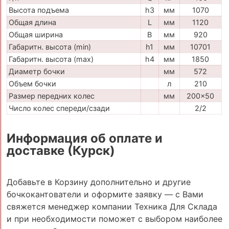
Высота подъема
h3
мм
1070
Общая длина
L
мм
1120
Общая ширина
B
мм
920
Габаритн. высота (min)
h1
мм
10701
Габаритн. высота (max)
h4
мм
1850
Диаметр бочки
мм
572
Объем бочки
л
210
Размер передних колес
мм
200x50
Число колес спереди/сзади
2/2
Информация об оплате и
доставке (Курск)
Добавьте в Корзину дополнительно и другие
бочкокантователи и оформите заявку — с Вами
свяжется менеджер компании Техника Для Склада
и при необходимости поможет с выбором наиболее