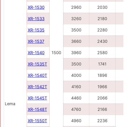
XR-1530
2960
2030
3
XR-1533
3260
2180
4
XR-1535
3500
2280
4
XR-1537
3660
2430
4
XR-1540
1500
3960
2580
4
XR-1535T
3500
1741
4
XR-1540T
4000
1896
4
XR-1542T
4160
1966
5
XR-1545T
4460
2066
5
Lema
XR-1548T
4760
2166
5
XR-1550T
4960
2236
6