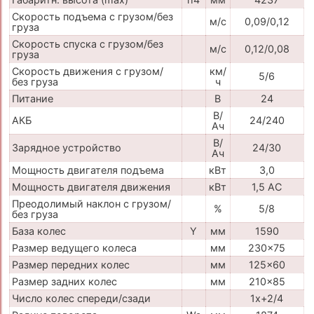
Скорость подъема с грузом/без
м/с
0,09/0,12
груза
Скорость спуска с грузом/без
м/с
0,12/0,08
груза
Скорость движения с грузом/
км/
5/6
без груза
ч
Питание
В
24
В/
АКБ
24/240
Ач
В/
Зарядное устройство
24/30
Ач
Мощность двигателя подъема
кВт
3,0
Мощность двигателя движения
кВт
1,5 AC
Преодолимый наклон с грузом/
%
5/8
без груза
База колес
Y
мм
1590
Размер ведущего колеса
мм
230x75
Размер передних колес
мм
125x60
Размер задних колес
мм
210x85
Число колес спереди/сзади
1x+2/4