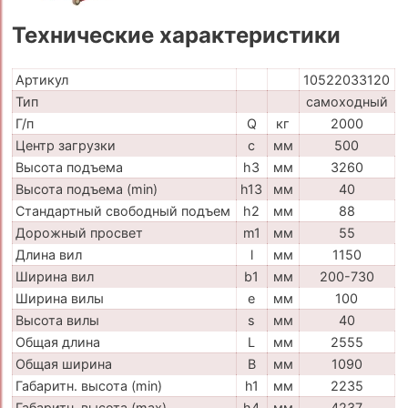
Технические характеристики
Артикул
10522033120
Тип
самоходный
Г/п
Q
кг
2000
Центр загрузки
c
мм
500
Высота подъема
h3
мм
3260
Высота подъема (min)
h13
мм
40
Стандартный свободный подъем
h2
мм
88
Дорожный просвет
m1
мм
55
Длина вил
l
мм
1150
Ширина вил
b1
мм
200-730
Ширина вилы
e
мм
100
Высота вилы
s
мм
40
Общая длина
L
мм
2555
Общая ширина
B
мм
1090
Габаритн. высота (min)
h1
мм
2235
Габаритн. высота (max)
h4
мм
4237