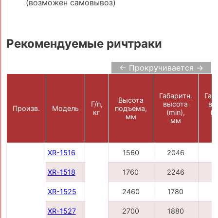
(возможен самовывоз)
Рекомендуемые ричтраки
← Прокручивается →
Габаритн.
Габ
Высота
Г/п,
высота
вы
Произв.
Модель
подъема,
кг
(min),
(m
мм
мм
XR-1516
1560
2046
2
XR-1518
1760
2246
2
XR-1525
2460
1780
3
XR-1527
2700
1880
3