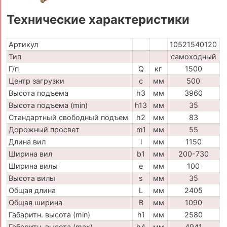
Технические характеристики
Артикул
10521540120
Тип
самоходный
Г/п
Q
кг
1500
Центр загрузки
c
мм
500
Высота подъема
h3
мм
3960
Высота подъема (min)
h13
мм
35
Стандартный свободный подъем
h2
мм
83
Дорожный просвет
m1
мм
55
Длина вил
l
мм
1150
Ширина вил
b1
мм
200-730
Ширина вилы
e
мм
100
Высота вилы
s
мм
35
Общая длина
L
мм
2405
Общая ширина
B
мм
1090
Габаритн. высота (min)
h1
мм
2580
Габаритн. высота (max)
h4
мм
4941