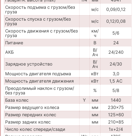
Скорость подъема с грузом/без
м/с
0,09/0,12
груза
Скорость спуска с грузом/без
м/с
0,12/0,08
груза
Скорость движения с грузом/без
км/
5/6
груза
ч
Питание
В
24
В/
АКБ
24/240
Ач
В/
Зарядное устройство
24/30
Ач
Мощность двигателя подъема
кВт
3,0
Мощность двигателя движения
кВт
1,5 AC
Преодолимый наклон с грузом/
%
5/8
без груза
База колес
Y
мм
1440
Размер ведущего колеса
мм
230x75
Размер передних колес
мм
125x60
Размер задних колес
мм
210x85
Число колес спереди/сзади
1x+2/4