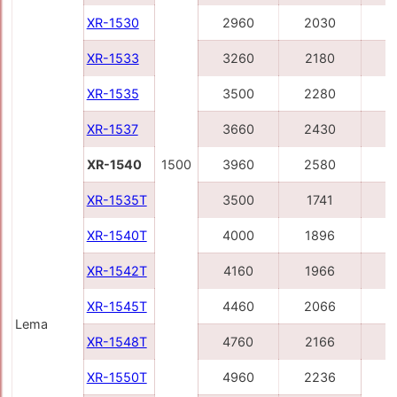
XR-1530
2960
2030
3
XR-1533
3260
2180
4
XR-1535
3500
2280
4
XR-1537
3660
2430
4
XR-1540
1500
3960
2580
4
XR-1535T
3500
1741
4
XR-1540T
4000
1896
4
XR-1542T
4160
1966
5
XR-1545T
4460
2066
5
Lema
XR-1548T
4760
2166
5
XR-1550T
4960
2236
6