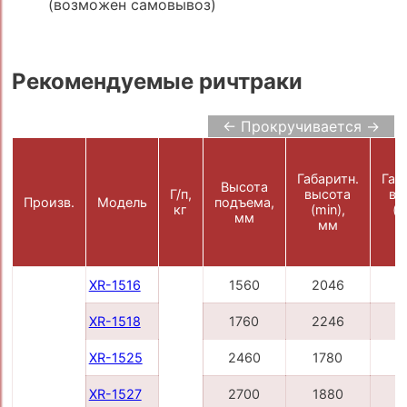
(возможен самовывоз)
Рекомендуемые ричтраки
← Прокручивается →
Габаритн.
Габ
Высота
Г/п,
высота
вы
Произв.
Модель
подъема,
кг
(min),
(m
мм
мм
XR-1516
1560
2046
2
XR-1518
1760
2246
2
XR-1525
2460
1780
3
XR-1527
2700
1880
3