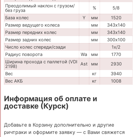
Преодолимый наклон с грузом/
%
5/8
без груза
База колес
Y
мм
1520
Размер ведущего колеса
мм
343х140
Размер передних колес
мм
343х140
Размер задних колес
мм
300х100
Число колес спереди/сзади
1х/2
Радиус поворота
Wa
мм
1770
Ширина прохода с паллетой (VDI
Ast
мм
2930
2198)
Вес
кг
3940
Вес АКБ
кг
1008
Информация об оплате и
доставке (Курск)
Добавьте в Корзину дополнительно и другие
ричтраки и оформите заявку — с Вами свяжется