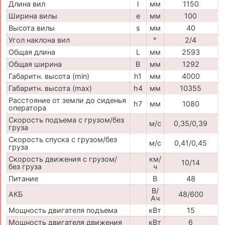
Длина вил
l
мм
1150
Ширина вилы
e
мм
100
Высота вилы
s
мм
40
Угол наклона вил
°
2/4
Общая длина
L
мм
2593
Общая ширина
B
мм
1292
Габаритн. высота (min)
h1
мм
4000
Габаритн. высота (max)
h4
мм
10355
Расстояние от земли до сиденья
h7
мм
1080
оператора
Скорость подъема с грузом/без
м/с
0,35/0,39
груза
Скорость спуска с грузом/без
м/с
0,41/0,45
груза
Скорость движения с грузом/
км/
10/14
без груза
ч
Питание
В
48
В/
АКБ
48/600
Ач
Мощность двигателя подъема
кВт
15
Мощность двигателя движения
кВт
6