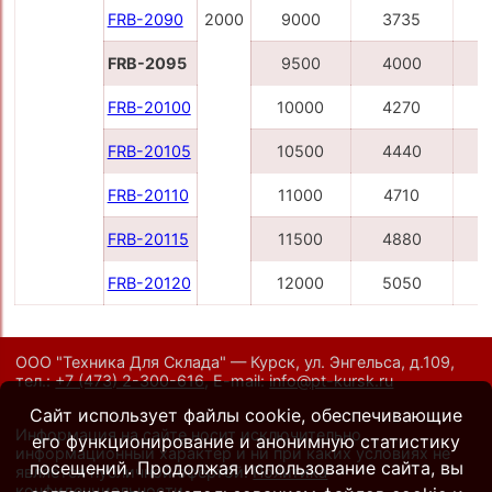
FRB-2090
2000
9000
3735
FRB-2095
9500
4000
1
FRB-20100
10000
4270
1
FRB-20105
10500
4440
1
FRB-20110
11000
4710
1
FRB-20115
11500
4880
1
FRB-20120
12000
5050
1
ООО "Техника Для Склада" — Курск, ул. Энгельса, д.109,
тел.:
+7 (473) 2-300-616
,
E-mail:
info@pt-kursk.ru
Сайт использует файлы cookie, обеспечивающие
Информация на сайте носит исключительно
его функционирование и анонимную статистику
информационный характер и ни при каких условиях не
посещений. Продолжая использование сайта, вы
является публичной офертой.
Политика
конфиденциальности
.