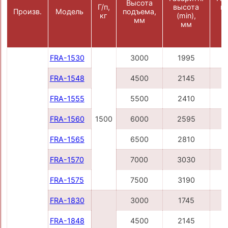
Высота
Г/п,
высота
в
Произв.
Модель
подъема,
кг
(min),
(
мм
мм
FRA-1530
3000
1995
FRA-1548
4500
2145
FRA-1555
5500
2410
FRA-1560
1500
6000
2595
FRA-1565
6500
2810
FRA-1570
7000
3030
FRA-1575
7500
3190
FRA-1830
3000
1745
FRA-1848
4500
2145