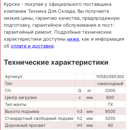
Курске - покупая у официального поставщика
компании Техника Для Склада, Вы получаете
низкие цены, гарантию качества, предпродажную
подготовку, гарантийное обслуживание и пост-
гарантийный ремонт. Подробные технические
характеристики доступны
ниже
, как и информация
об
оплате и доставке
.
Технические характеристики
Артикул
10582095300
Тип
самоходный
Г/п
Q
кг
2000
Центр загрузки
c
мм
600
Тип мачты
TX
Высота подъема
h3
мм
9500
Стандартный свободный подъем
h2
мм
3205
Дорожный просвет
m1
мм
40