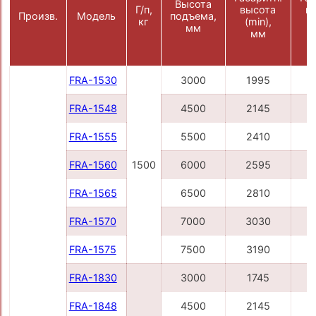
Высота
Г/п,
высота
в
Произв.
Модель
подъема,
кг
(min),
(
мм
мм
FRA-1530
3000
1995
FRA-1548
4500
2145
FRA-1555
5500
2410
FRA-1560
1500
6000
2595
FRA-1565
6500
2810
FRA-1570
7000
3030
FRA-1575
7500
3190
FRA-1830
3000
1745
FRA-1848
4500
2145