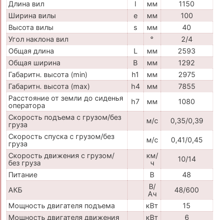
Длина вил
l
мм
1150
Ширина вилы
e
мм
100
Высота вилы
s
мм
40
Угол наклона вил
°
2/4
Общая длина
L
мм
2593
Общая ширина
B
мм
1292
Габаритн. высота (min)
h1
мм
2975
Габаритн. высота (max)
h4
мм
7855
Расстояние от земли до сиденья
h7
мм
1080
оператора
Скорость подъема с грузом/без
м/с
0,35/0,39
груза
Скорость спуска с грузом/без
м/с
0,41/0,45
груза
Скорость движения с грузом/
км/
10/14
без груза
ч
Питание
В
48
В/
АКБ
48/600
Ач
Мощность двигателя подъема
кВт
15
Мощность двигателя движения
кВт
6