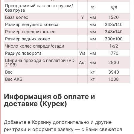
Преодолимый наклон с грузом/
%
5/8
без груза
База колес
Y
мм
1520
Размер ведущего колеса
мм
343х140
Размер передних колес
мм
343х140
Размер задних колес
мм
300х100
Число колес спереди/сзади
1х/2
Радиус поворота
Wa
мм
1770
Ширина прохода с паллетой (VDI
Ast
мм
2930
2198)
Вес
кг
3940
Вес АКБ
кг
1008
Информация об оплате и
доставке (Курск)
Добавьте в Корзину дополнительно и другие
ричтраки и оформите заявку — с Вами свяжется