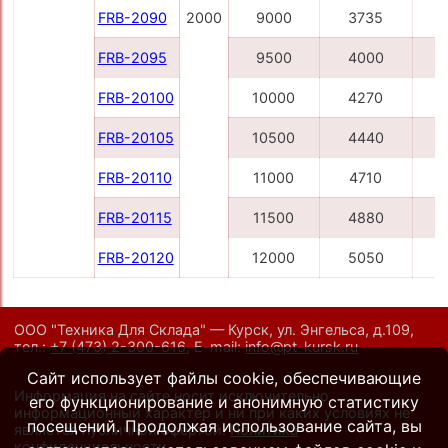
FRB-2090
2000
9000
3735
FRB-2095
9500
4000
1
FRB-20100
10000
4270
1
FRB-20105
10500
4440
1
FRB-20110
11000
4710
1
FRB-20115
11500
4880
1
FRB-20120
12000
5050
1
ООО "Техника Для Склада" — Курск, ул. Энгельса, д.109,
тел.:
+7 (473) 2-300-616
,
E-mail:
info@pt-kursk.ru
Сайт использует файлы cookie, обеспечивающие
Информация на сайте носит исключительно
его функционирование и анонимную статистику
информационный характер и ни при каких условиях не
посещений. Продолжая использование сайта, вы
является публичной офертой.
Политика
конфиденциальности
.