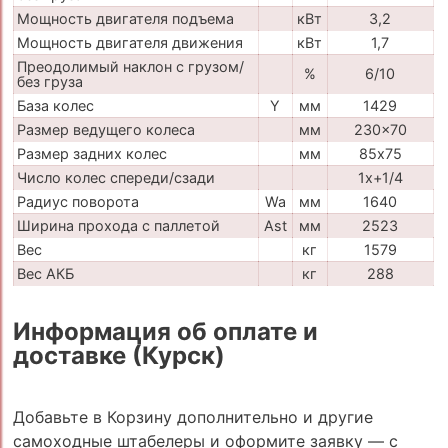
Мощность двигателя подъема
кВт
3,2
Мощность двигателя движения
кВт
1,7
Преодолимый наклон с грузом/
%
6/10
без груза
База колес
Y
мм
1429
Размер ведущего колеса
мм
230x70
Размер задних колес
мм
85х75
Число колес спереди/сзади
1x+1/4
Радиус поворота
Wa
мм
1640
Ширина прохода с паллетой
Ast
мм
2523
Вес
кг
1579
Вес АКБ
кг
288
Информация об оплате и
доставке (Курск)
Добавьте в Корзину дополнительно и другие
самоходные штабелеры и оформите заявку — с