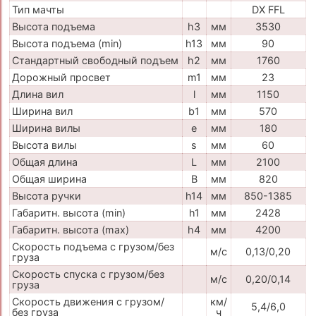
Тип мачты
DX FFL
Высота подъема
h3
мм
3530
Высота подъема (min)
h13
мм
90
Стандартный свободный подъем
h2
мм
1760
Дорожный просвет
m1
мм
23
Длина вил
l
мм
1150
Ширина вил
b1
мм
570
Ширина вилы
e
мм
180
Высота вилы
s
мм
60
Общая длина
L
мм
2100
Общая ширина
B
мм
820
Высота ручки
h14
мм
850-1385
Габаритн. высота (min)
h1
мм
2428
Габаритн. высота (max)
h4
мм
4200
Скорость подъема с грузом/без
м/с
0,13/0,20
груза
Скорость спуска с грузом/без
м/с
0,20/0,14
груза
Скорость движения с грузом/
км/
5,4/6,0
без груза
ч