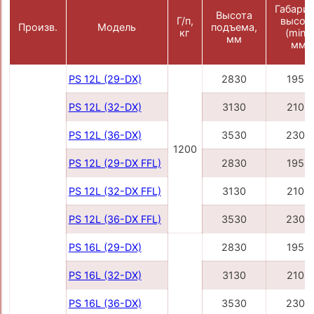
Габарит
Высота
Г/п,
высот
Произв.
Модель
подъема,
кг
(min),
мм
мм
PS 12L (29-DX)
2830
1958
PS 12L (32-DX)
3130
2108
PS 12L (36-DX)
3530
2308
1200
PS 12L (29-DX FFL)
2830
1958
PS 12L (32-DX FFL)
3130
2108
PS 12L (36-DX FFL)
3530
2308
PS 16L (29-DX)
2830
1958
PS 16L (32-DX)
3130
2108
PS 16L (36-DX)
3530
2308