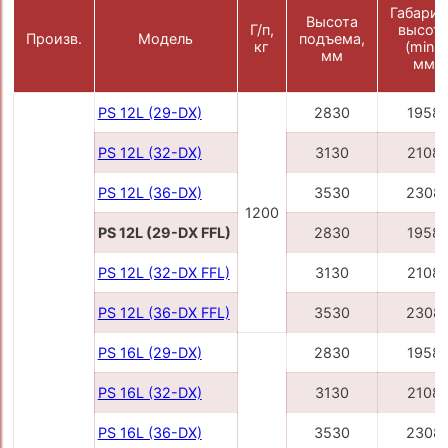
Габарит
Высота
Г/п,
высот
Произв.
Модель
подъема,
кг
(min),
мм
мм
PS 12L (29-DX)
2830
1958
PS 12L (32-DX)
3130
2108
PS 12L (36-DX)
3530
2308
1200
PS 12L (29-DX FFL)
2830
1958
PS 12L (32-DX FFL)
3130
2108
PS 12L (36-DX FFL)
3530
2308
PS 16L (29-DX)
2830
1958
PS 16L (32-DX)
3130
2108
PS 16L (36-DX)
3530
2308