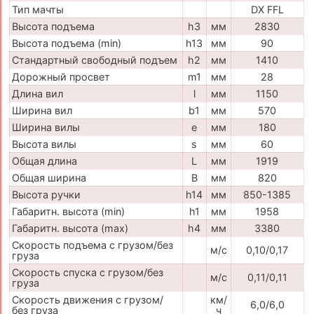
Тип мачты
DX FFL
Высота подъема
h3
мм
2830
Высота подъема (min)
h13
мм
90
Стандартный свободный подъем
h2
мм
1410
Дорожный просвет
m1
мм
28
Длина вил
l
мм
1150
Ширина вил
b1
мм
570
Ширина вилы
e
мм
180
Высота вилы
s
мм
60
Общая длина
L
мм
1919
Общая ширина
B
мм
820
Высота ручки
h14
мм
850-1385
Габаритн. высота (min)
h1
мм
1958
Габаритн. высота (max)
h4
мм
3380
Скорость подъема с грузом/без
м/с
0,10/0,17
груза
Скорость спуска с грузом/без
м/с
0,11/0,11
груза
Скорость движения с грузом/
км/
6,0/6,0
без груза
ч