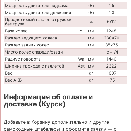
Мощность двигателя подъема
кВт
1,5
Мощность двигателя движения
кВт
1,3
Преодолимый наклон с грузом/
%
6/12
без груза
База колес
Y
мм
1248
Размер ведущего колеса
мм
230x70
Размер задних колес
мм
85х75
Число колес спереди/сзади
1x+1/4
Радиус поворота
Wa
мм
1440
Ширина прохода с паллетой
Ast
мм
2322
Вес
кг
1007
Вес АКБ
кг
175
Информация об оплате и
доставке (Курск)
Добавьте в Корзину дополнительно и другие
самоходные штабелеры и оформите заявку — с