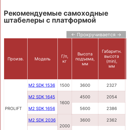
Рекомендуемые самоходные
штабелеры с платформой
← Прокручивается →
Габаритн.
Высота
Г/п,
высота
Произв.
Модель
подъема,
кг
(min),
мм
мм
M2 SDK 1536
1500
3600
2327
M2 SDK 1645
4500
2054
1600
PROLIFT
M2 SDK 1656
5600
2386
M2 SDK 2036
3600
2362
2000