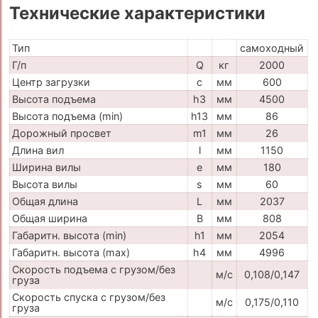
Технические характеристики
Тип
самоходный
Г/п
Q
кг
2000
Центр загрузки
c
мм
600
Высота подъема
h3
мм
4500
Высота подъема (min)
h13
мм
86
Дорожный просвет
m1
мм
26
Длина вил
l
мм
1150
Ширина вилы
e
мм
180
Высота вилы
s
мм
60
Общая длина
L
мм
2037
Общая ширина
B
мм
808
Габаритн. высота (min)
h1
мм
2054
Габаритн. высота (max)
h4
мм
4996
Скорость подъема с грузом/без
м/с
0,108/0,147
груза
Скорость спуска с грузом/без
м/с
0,175/0,110
груза