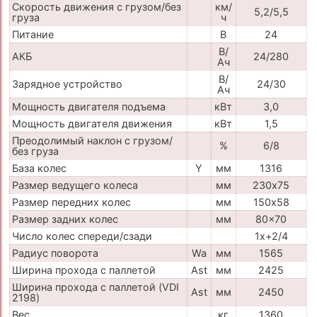
Скорость движения с грузом/без
км/
5,2/5,5
груза
ч
Питание
В
24
В/
АКБ
24/280
Ач
В/
Зарядное устройство
24/30
Ач
Мощность двигателя подъема
кВт
3,0
Мощность двигателя движения
кВт
1,5
Преодолимый наклон с грузом/
%
6/8
без груза
База колес
Y
мм
1316
Размер ведущего колеса
мм
230х75
Размер передних колес
мм
150х58
Размер задних колес
мм
80x70
Число колес спереди/сзади
1x+2/4
Радиус поворота
Wa
мм
1565
Ширина прохода с паллетой
Ast
мм
2425
Ширина прохода с паллетой (VDI
Ast
мм
2450
2198)
Вес
кг
1360