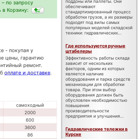
поддоны или паллеты. Они
 – по запросу
обеспечивают
 в Корзину:
стандартизированный процесс
обработки грузов, а их размеры
подходят под вилы самых
популярных моделей складской
техники: гидравлических...
Где используются ручные
е - покупая у
штабелеры
е цены, гарантию
Эффективность работы склада
зависит от нескольких
антийный ремонт.
факторов, одним из которых
об
оплате и доставке
.
является наличие
оборудования и парка средств
механизации для обработки
товара. При этом выбор
оборудования должен быть
обусловлен необходимостью
самоходный
повышения
производительности
2000
предприятия и улучшения...
600
3600
Гидравлические тележки в
Курске
86