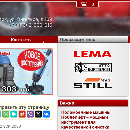
0
рск, ул. Энгельса, д.109
+7 (473) 2-300-616
Производители:
Контакты
›
Важно:
править эту страницу:
Поломоечные машины
Ноблелифт – мощный
инструмент для
2 SDK 2036
качественной очистки