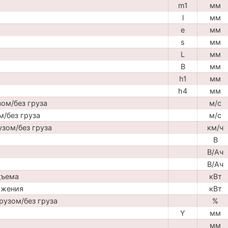
m1
мм
l
мм
e
мм
s
мм
L
мм
B
мм
h1
мм
h4
мм
ом/без груза
м/с
м/без груза
м/с
узом/без груза
км/ч
В
В/Ач
В/Ач
дъема
кВт
ижения
кВт
рузом/без груза
%
Y
мм
мм