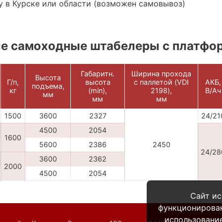
 в Курске или области (возможен самовывоз)
е самоходные штабелеры с платфо
Габаритн.
Ширина прохода
Высота
Г/п,
высота
с паллетой (VDI
АКБ,
подъема,
кг
(min),
2198),
В/Ач
мм
мм
мм
1500
3600
2327
24/21
4500
2054
1600
5600
2386
2450
24/28
3600
2362
2000
4500
2054
Сайт ис
функционирова
использование