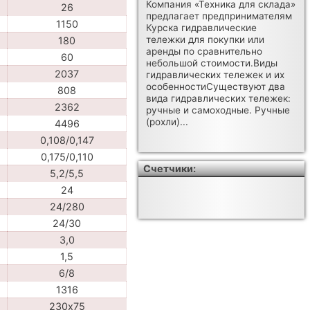
Компания «Техника для склада»
26
предлагает предпринимателям
1150
Курска гидравлические
тележки для покупки или
180
аренды по сравнительно
60
небольшой стоимости.Виды
2037
гидравлических тележек и их
особенностиСуществуют два
808
вида гидравлических тележек:
2362
ручные и самоходные. Ручные
(рохли)...
4496
0,108/0,147
0,175/0,110
Счетчики:
5,2/5,5
24
24/280
24/30
3,0
1,5
6/8
1316
230х75