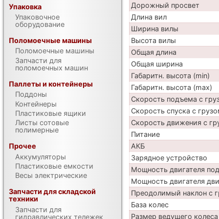
Дорожный просвет
Упаковка
Упаковочное
Длина вил
оборудование
Ширина вилы
Поломоечные машины
Высота вилы
Поломоечные машины
Общая длина
Запчасти для
Общая ширина
поломоечных машин
Габаритн. высота (min)
Паллеты и контейнеры
Габаритн. высота (max)
Поддоны
Скорость подъема с груз
Контейнеры
Скорость спуска с грузо
Пластиковые ящики
Листы сотовые
Скорость движения с гр
полимерные
Питание
Прочее
АКБ
Аккумуляторы
Зарядное устройство
Пластиковые емкости
Мощность двигателя по
Весы электрические
Мощность двигателя дв
Запчасти для складской
Преодолимый наклон с г
техники
База колес
Запчасти для
Размер ведущего колеса
гидравлических тележек