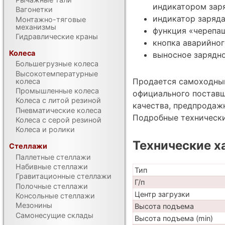
индикатором заря
Вагонетки
индикатор заряда
Монтажно-тяговые
механизмы
функция «черепаш
Гидравлические краны
кнопка аварийног
Колеса
выносное зарядно
Большегрузные колеса
Высокотемпературные
Продается самоходный
колеса
Промышленные колеса
официального поставщ
Колеса с литой резиной
качества, предпродаж
Пневматические колеса
Подробные техническ
Колеса с серой резиной
Колеса и ролики
Технические х
Стеллажи
Паллетные стеллажи
Набивные стеллажи
Тип
Гравитационные стеллажи
Г/п
Полочные стеллажи
Центр загрузки
Консольные стеллажи
Мезонины
Высота подъема
Самонесущие склады
Высота подъема (min)