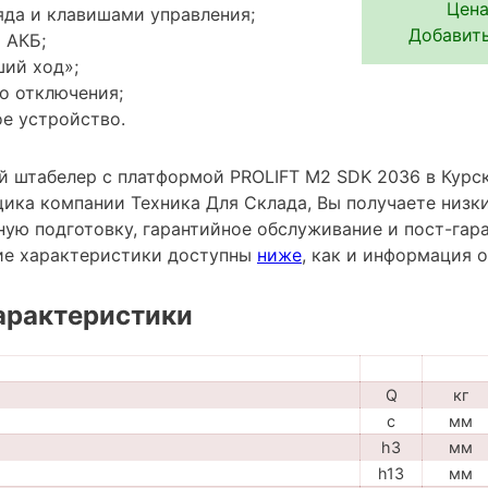
Цена
да и клавишами управления;
Добавить
 АКБ;
ий ход»;
о отключения;
е устройство.
 штабелер с платформой PROLIFT M2 SDK 2036 в Курск
ика компании Техника Для Склада, Вы получаете низки
ную подготовку, гарантийное обслуживание и пост-гар
ие характеристики доступны
ниже
, как и информация 
арактеристики
Q
кг
c
мм
h3
мм
h13
мм