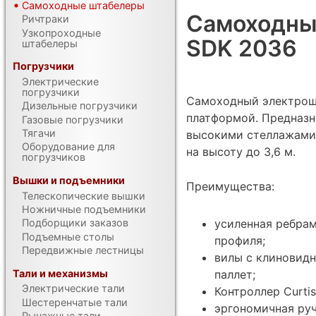
Самоходные штабелеры
Самоходны
Ричтраки
Узкопроходные
SDK 2036
штабелеры
Погрузчики
Электрические
погрузчики
Самоходный электрош
Дизельные погрузчики
платформой. Предназна
Газовые погрузчики
Тягачи
высокими стеллажами. 
Оборудование для
на высоту до 3,6 м.
погрузчиков
Вышки и подъемники
Преимущества:
Телескопические вышки
Ножничные подъемники
усиленная ребрам
Подборщики заказов
Подъемные столы
профиля;
Передвижные лестницы
вилы с клиновидн
Тали и механизмы
паллет;
Электрические тали
Контроллер Curtis
Шестеренчатые тали
эргономичная руч
Рычажные тали