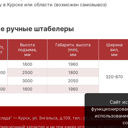
 в Курске или области (возможен самовывоз)
е ручные штабелеры
Высота
Габаритн. высота
Ширина
/п,
подъема,
(min),
вил,
кг
мм
мм
мм
1600
1960
000
2500
1800
320-870
3000
2050
500
1600
1960
Сайт ис
функционирова
использование
ада" — Курск, ул. Энгельса, д.109,
тел.:
+7 (473) 2-300-616
,
E
co
мационный характер и ни при каких условиях не является п