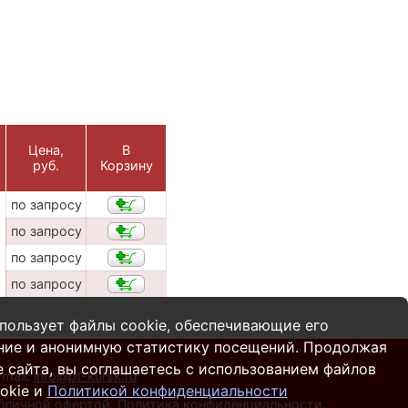
Цена,
В
руб.
Корзину
по запросу
по запросу
по запросу
по запросу
пользует файлы cookie, обеспечивающие его
ние и анонимную статистику посещений. Продолжая
 сайта, вы соглашаетесь с использованием файлов
-mail:
info@pt-kursk.ru
okie и
Политикой конфиденциальности
убличной офертой.
Политика конфиденциальности
.