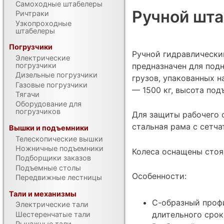
Самоходные штабелеры
Ручной шта
Ричтраки
Узкопроходные
штабелеры
Погрузчики
Ручной гидравлически
Электрические
предназначен для под
погрузчики
Дизельные погрузчики
грузов, упакованных 
Газовые погрузчики
— 1500 кг, высота под
Тягачи
Оборудование для
погрузчиков
Для защиты рабочего 
стальная рама с сетч
Вышки и подъемники
Телескопические вышки
Ножничные подъемники
Колеса оснащены сто
Подборщики заказов
Подъемные столы
Особенности:
Передвижные лестницы
Тали и механизмы
С-образный проф
Электрические тали
длительного срок
Шестеренчатые тали
Рычажные тали