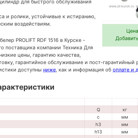
цилиндр для быстрого обслуживания
а и ролики, устойчивые к истиранию,
еским воздействиям.
Цена
Добавить
елер PROLIFT RDF 1516 в Курске -
го поставщика компании Техника Для
низкие цены, гарантию качества,
овку, гарантийное обслуживание и пост-гарантийный 
ристики доступны
ниже
, как и информация об
оплате и 
арактеристики
Q
кг
c
мм
h3
мм
h13
мм