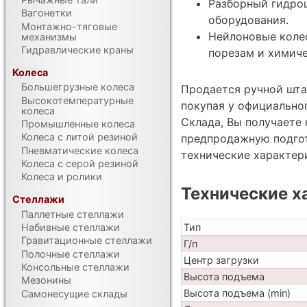
Разборный гидро
Вагонетки
оборудования.
Монтажно-тяговые
Нейлоновые колес
механизмы
Гидравлические краны
порезам и химич
Колеса
Большегрузные колеса
Продается ручной штаб
Высокотемпературные
покупая у официально
колеса
Склада, Вы получаете 
Промышленные колеса
Колеса с литой резиной
предпродажную подгот
Пневматические колеса
технические характе
Колеса с серой резиной
Колеса и ролики
Технические х
Стеллажи
Паллетные стеллажи
Тип
Набивные стеллажи
Гравитационные стеллажи
Г/п
Полочные стеллажи
Центр загрузки
Консольные стеллажи
Высота подъема
Мезонины
Высота подъема (min)
Самонесущие склады