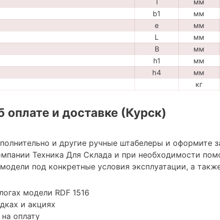
l
мм
b1
мм
e
мм
L
мм
B
мм
h1
мм
h4
мм
кг
 оплате и доставке (Курск)
ополнительно и другие ручные штабелеры и оформите з
мпании Техника Для Склада и при необходимости пом
модели под конкретные условия эксплуатации, а также
логах модели RDF 1516
дках и акциях
 на оплату