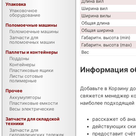
Длина вил
Упаковка
Ширина вил
Упаковочное
оборудование
Ширина вилы
Общая длина
Поломоечные машины
Общая ширина
Поломоечные машины
Габаритн. высота (min)
Запчасти для
поломоечных машин
Габаритн. высота (max)
Вес
Паллеты и контейнеры
Поддоны
Контейнеры
Информация об
Пластиковые ящики
Листы сотовые
полимерные
Добавьте в Корзину д
Прочее
свяжется менеджер ко
Аккумуляторы
наиболее подходящей 
Пластиковые емкости
Весы электрические
расскажет об ана
Запчасти для складской
техники
действующих ски
Запчасти для
предоставит счёт
гидравлических тележек