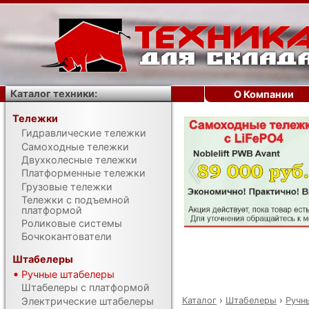
Каталог техники:
О Компании
Тележки
Гидравлические тележки
‹
Самоходные тележки
Двухколесные тележки
Платформенные тележки
Грузовые тележки
Тележки с подъемной
платформой
Роликовые системы
Бочкокантователи
Штабелеры
Ручные штабелеры
Штабелеры с платформой
Каталог
›
Штабелеры
›
Ручн
Электрические штабелеры