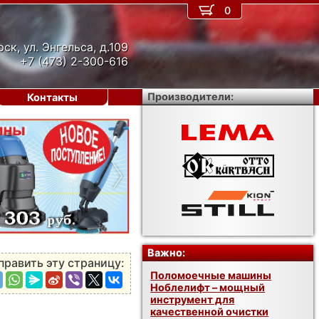
0
рск, ул. Энгельса, д.109
+7 (473) 2-300-616
Производители:
Контакты
›
Важно:
править эту страницу:
Поломоечные машины
Ноблелифт – мощный
инструмент для
качественной очистки