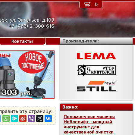
0
рск, ул. Энгельса, д.109
+7 (473) 2-300-616
Производители:
Контакты
›
Важно:
править эту страницу:
Поломоечные машины
Ноблелифт – мощный
инструмент для
качественной очистки