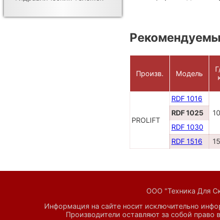
Рекомендуемы
Г
Произв.
Модель
RDF 1016
RDF 1025
1
PROLIFT
RDF 1030
RDF 1516
1
ООО "Техника Для Скл
Информация на сайте носит исключительно инфор
Производители оставляют за собой право в