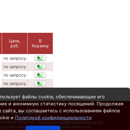
Цена,
В
руб.
Корзину
по запросу
по запросу
по запросу
по запросу
пользует файлы cookie, обеспечивающие его
ние и анонимную статистику посещений. Продолжая
 сайта, вы соглашаетесь с использованием файлов
-mail:
info@pt-kursk.ru
okie и
Политикой конфиденциальности
убличной офертой.
Политика конфиденциальности
.
 ухудшающие ее эксплуатационные качества.