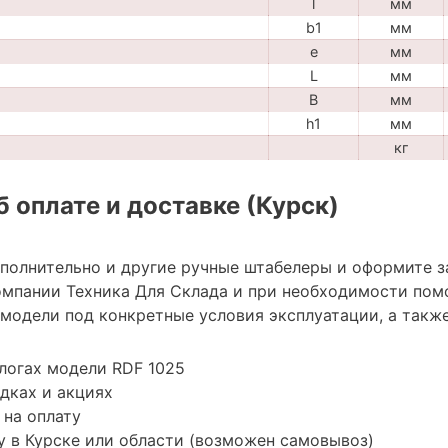
l
мм
b1
мм
e
мм
L
мм
B
мм
h1
мм
кг
 оплате и доставке (Курск)
ополнительно и другие ручные штабелеры и оформите з
мпании Техника Для Склада и при необходимости пом
модели под конкретные условия эксплуатации, а также
логах модели RDF 1025
дках и акциях
 на оплату
 в Курске или области (возможен самовывоз)