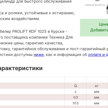
цилиндр для быстрого обслуживания
а и ролики, устойчивые к истиранию,
еским воздействиям.
Цена
Добавить
елер PROLIFT RDF 1025 в Курске -
го поставщика компании Техника Для
низкие цены, гарантию качества,
овку, гарантийное обслуживание и пост-гарантийный 
ристики доступны
ниже
, как и информация об
оплате и 
арактеристики
Q
кг
c
мм
h3
мм
h13
мм