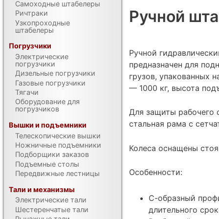
Самоходные штабелеры
Ручной шта
Ричтраки
Узкопроходные
штабелеры
Погрузчики
Ручной гидравлически
Электрические
предназначен для под
погрузчики
Дизельные погрузчики
грузов, упакованных 
Газовые погрузчики
— 1000 кг, высота под
Тягачи
Оборудование для
погрузчиков
Для защиты рабочего 
стальная рама с сетч
Вышки и подъемники
Телескопические вышки
Ножничные подъемники
Колеса оснащены сто
Подборщики заказов
Подъемные столы
Особенности:
Передвижные лестницы
Тали и механизмы
С-образный проф
Электрические тали
длительного срок
Шестеренчатые тали
Рычажные тали