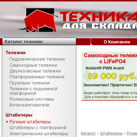
Каталог техники:
О Компании
Тележки
Гидравлические тележки
‹
Самоходные тележки
Двухколесные тележки
Платформенные тележки
Грузовые тележки
Тележки с подъемной
платформой
Роликовые системы
Бочкокантователи
Штабелеры
Ручные штабелеры
Штабелеры с платформой
Каталог
›
Штабелеры
›
Ручн
Электрические штабелеры