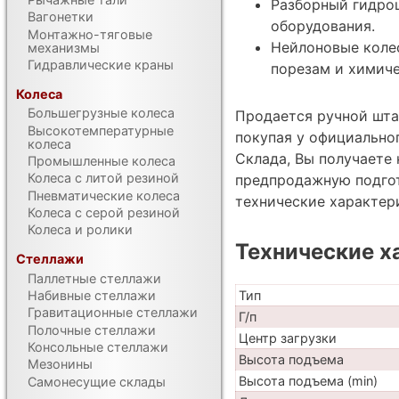
Разборный гидро
Вагонетки
оборудования.
Монтажно-тяговые
Нейлоновые колес
механизмы
Гидравлические краны
порезам и химич
Колеса
Большегрузные колеса
Продается ручной штаб
Высокотемпературные
покупая у официально
колеса
Склада, Вы получаете 
Промышленные колеса
Колеса с литой резиной
предпродажную подгот
Пневматические колеса
технические характе
Колеса с серой резиной
Колеса и ролики
Технические х
Стеллажи
Паллетные стеллажи
Тип
Набивные стеллажи
Гравитационные стеллажи
Г/п
Полочные стеллажи
Центр загрузки
Консольные стеллажи
Высота подъема
Мезонины
Высота подъема (min)
Самонесущие склады