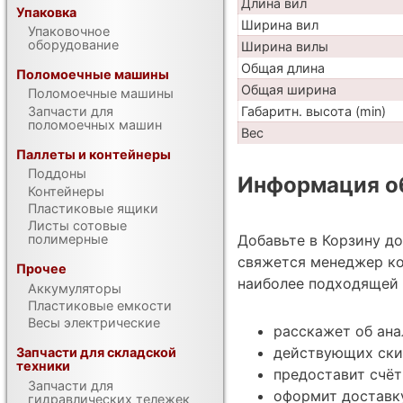
Длина вил
Упаковка
Ширина вил
Упаковочное
оборудование
Ширина вилы
Общая длина
Поломоечные машины
Общая ширина
Поломоечные машины
Габаритн. высота (min)
Запчасти для
поломоечных машин
Вес
Паллеты и контейнеры
Поддоны
Информация об
Контейнеры
Пластиковые ящики
Листы сотовые
Добавьте в Корзину д
полимерные
свяжется менеджер ко
Прочее
наиболее подходящей 
Аккумуляторы
Пластиковые емкости
Весы электрические
расскажет об ана
действующих ски
Запчасти для складской
техники
предоставит счёт
Запчасти для
оформит доставку
гидравлических тележек