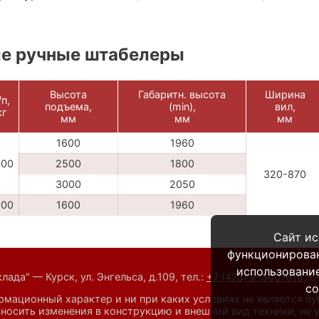
е ручные штабелеры
Высота
Габаритн. высота
Ширина
/п,
подъема,
(min),
вил,
кг
мм
мм
мм
1600
1960
000
2500
1800
320-870
3000
2050
500
1600
1960
Сайт ис
функционирова
использование
ада" — Курск, ул. Энгельса, д.109,
тел.:
+7 (473) 2-300-616
,
E
co
мационный характер и ни при каких условиях не является п
носить изменения в конструкцию и внешний вид техники, не