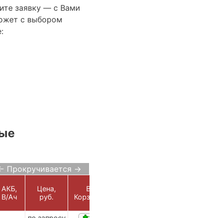
ите заявку — с Вами
ожет с выбором
:
ные
← Прокручивается →
АКБ,
Цена,
В
В/Ач
руб.
Корзину
по запросу