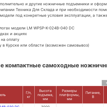
ополнительно и другие ножничные подъемники и оформ
мпании Техника Для Склада и при необходимости пом
модели под конкретные условия эксплуатации, а также
алогах модели LM WPSP-K-024B-040 DC
дках и акциях
 на оплату
 в Курске или области (возможен самовывоз)
е компактные самоходные ножнич
Высота
Размеры
Г/п,
Питание,
ель
подъема,
платформы,
кг
В
мм
мм
24B-030 DC
3000