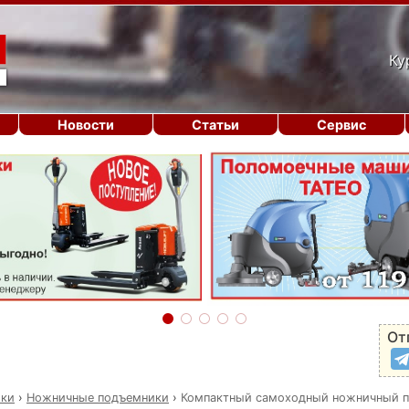
Ку
Новости
Статьи
Сервис
От
ики
›
Ножничные подъемники
›
Компактный самоходный ножничный п