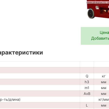
Цена
Добавить
арактеристики
Q
кг
h3
мм
m1
мм
AxB
мм
р-ть/длина)
кг/мм
L
мм