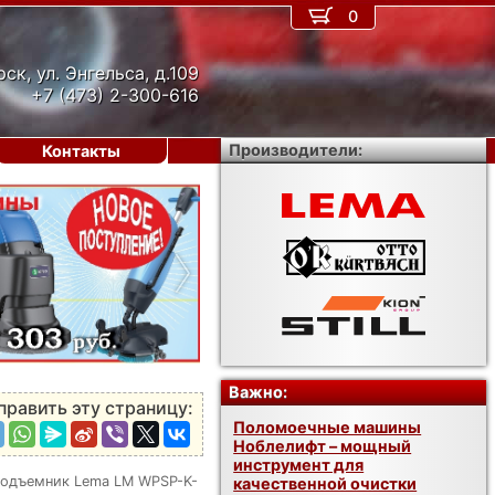
0
рск, ул. Энгельса, д.109
+7 (473) 2-300-616
Производители:
Контакты
›
Важно:
править эту страницу:
Поломоечные машины
Ноблелифт – мощный
инструмент для
одъемник Lema LM WPSP-K-
качественной очистки