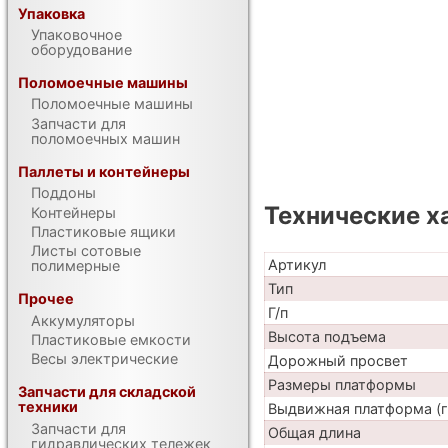
Упаковка
Упаковочное
оборудование
Поломоечные машины
Поломоечные машины
Запчасти для
поломоечных машин
Паллеты и контейнеры
Поддоны
Технические х
Контейнеры
Пластиковые ящики
Листы сотовые
Артикул
полимерные
Тип
Прочее
Г/п
Аккумуляторы
Высота подъема
Пластиковые емкости
Весы электрические
Дорожный просвет
Размеры платформы
Запчасти для складской
техники
Выдвижная платформа (г
Запчасти для
Общая длина
гидравлических тележек