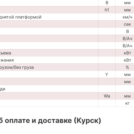
B
мм
h1
мм
днятой платформой
км/ч
сек
В
В/Ач
В/Ач
дъема
кВт
ижения
кВт
рузом/без груза
%
Y
мм
мм
ади
Wa
мм
кг
 оплате и доставке (Курск)