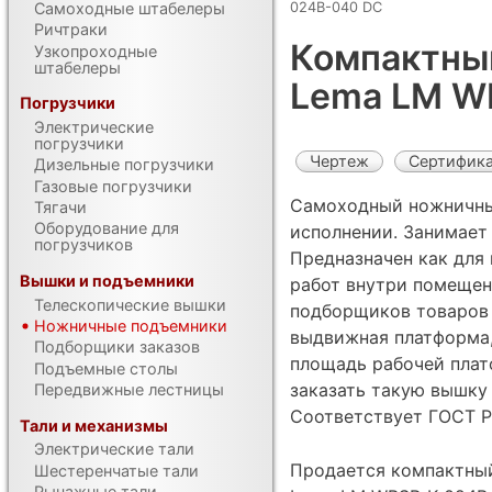
024B-040 DC
Самоходные штабелеры
Ричтраки
Компактны
Узкопроходные
штабелеры
Lema LM W
Погрузчики
Электрические
погрузчики
Чертеж
Сертифик
Дизельные погрузчики
Газовые погрузчики
Самоходный ножничны
Тягачи
Оборудование для
исполнении. Занимает
погрузчиков
Предназначен как для
Вышки и подъемники
работ внутри помещени
Телескопические вышки
подборщиков товаров 
Ножничные подъемники
выдвижная платформа,
Подборщики заказов
площадь рабочей плат
Подъемные столы
заказать такую вышку
Передвижные лестницы
Соответствует ГОСТ Р
Тали и механизмы
Электрические тали
Продается компактны
Шестеренчатые тали
Рычажные тали