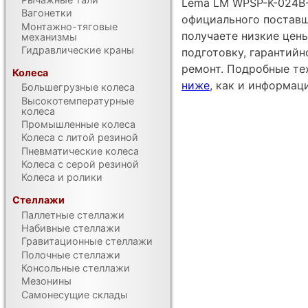
Lema LM WPSP-K-024B-
Вагонетки
официального поставщ
Монтажно-тяговые
получаете низкие цен
механизмы
Гидравлические краны
подготовку, гарантий
ремонт. Подробные те
Колеса
ниже
, как и информац
Большегрузные колеса
Высокотемпературные
колеса
Промышленные колеса
Колеса с литой резиной
Пневматические колеса
Колеса с серой резиной
Колеса и ролики
Стеллажи
Паллетные стеллажи
Набивные стеллажи
Гравитационные стеллажи
Полочные стеллажи
Консольные стеллажи
Мезонины
Самонесущие склады