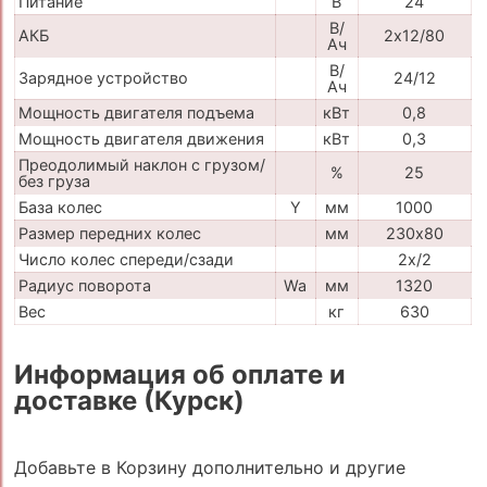
Питание
В
24
В/
АКБ
2х12/80
Ач
В/
Зарядное устройство
24/12
Ач
Мощность двигателя подъема
кВт
0,8
Мощность двигателя движения
кВт
0,3
Преодолимый наклон с грузом/
%
25
без груза
База колес
Y
мм
1000
Размер передних колес
мм
230х80
Число колес спереди/сзади
2x/2
Радиус поворота
Wa
мм
1320
Вес
кг
630
Информация об оплате и
доставке (Курск)
Добавьте в Корзину дополнительно и другие