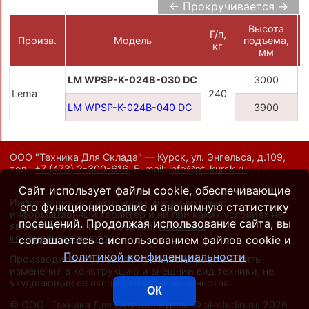
← Прокручивается →
Высота
Г/п,
Произв.
Модель
подъема,
кг
мм
LM WPSP-K-024B-030 DC
3000
Lema
240
LM WPSP-K-024B-040 DC
3900
ООО "Техника Для Склада" — Курск, ул. Энгельса, д.109,
тел.:
+7 (473) 2-300-616
,
E-mail:
info@pt-kursk.ru
Сайт использует файлы cookie, обеспечивающие
Информация на сайте носит исключительно
его функционирование и анонимную статистику
информационный характер и ни при каких условиях не
посещений. Продолжая использование сайта, вы
является публичной офертой.
Политика
конфиденциальности
.
соглашаетесь с использованием файлов cookie и
Политикой конфиденциальности
Производители оставляют за собой право вносить
изменения в конструкцию и внешний вид техники, не
ухудшающие ее эксплуатационные качества.
ОК
©
ООО "Техника Для Склада", Курск
, ©
al-studio.ru
, 2026