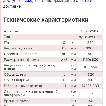
доступны
ниже
, как и информация об
оплате и
доставке
.
Технические характеристики
Артикул
105702430
Тип
одноместная
Г/п
Q
кг
240
Высота подъема
h3
мм
3000
Дорожный просвет
m1
мм
50
Размеры платформы
AxB
мм
1150х600
Выдвижная платформа (гр-ть/
кг/
100/550
длина)
мм
Общая длина
L
мм
1320
Общая ширина
B
мм
760
Габаритн. высота (min)
h1
мм
1430/1830
Скорость движения с поднятой
км/
0,5
платформой
ч
Время подъема
сек
34