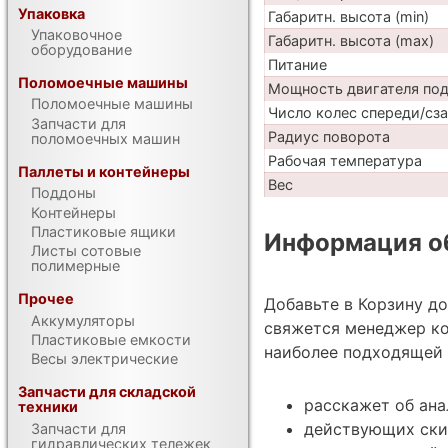
Упаковка
Габаритн. высота (min)
Упаковочное
Габаритн. высота (max)
оборудование
Питание
Поломоечные машины
Мощность двигателя по
Поломоечные машины
Число колес спереди/сз
Запчасти для
Радиус поворота
поломоечных машин
Рабочая температура
Паллеты и контейнеры
Вес
Поддоны
Контейнеры
Пластиковые ящики
Информация об
Листы сотовые
полимерные
Прочее
Добавьте в Корзину д
Аккумуляторы
свяжется менеджер ко
Пластиковые емкости
наиболее подходящей 
Весы электрические
Запчасти для складской
расскажет об ан
техники
действующих ски
Запчасти для
гидравлических тележек