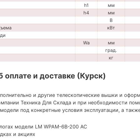
h1
мм
h4
мм
В
дъема
кВт
ади
Wa
мм
град.
кг
 оплате и доставке (Курск)
ополнительно и другие телескопические вышки и оформ
мпании Техника Для Склада и при необходимости пом
модели под конкретные условия эксплуатации, а также
алогах модели LM WPAM-6B-200 AC
дках и акциях