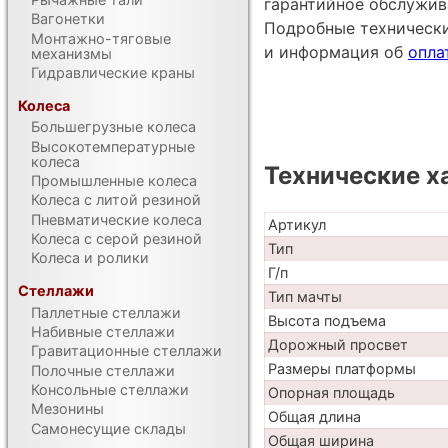
гарантийное обслужив
Вагонетки
Подробные техническ
Монтажно-тяговые
и информация об
опла
механизмы
Гидравлические краны
Колеса
Большегрузные колеса
Высокотемпературные
колеса
Технические х
Промышленные колеса
Колеса с литой резиной
Пневматические колеса
Артикул
Колеса с серой резиной
Тип
Колеса и ролики
Г/п
Стеллажи
Тип мачты
Паллетные стеллажи
Высота подъема
Набивные стеллажи
Дорожный просвет
Гравитационные стеллажи
Размеры платформы
Полочные стеллажи
Консольные стеллажи
Опорная площадь
Мезонины
Общая длина
Самонесущие склады
Общая ширина