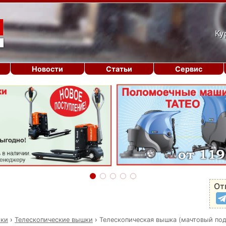
Ку
Новости
Статьи
Сервис
От
ики
›
Телескопические вышки
›
Телескопическая вышка (мачтовый по