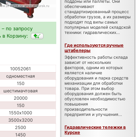
поддоны или паллеты. Они
обеспечивают
стандартизированный процесс
обработки грузов, а их размеры
подходят под вилы самых
популярных моделей складской
 – по запросу
техники: гидравлических...
 в Корзину:
Где используются ручные
штабелеры
Эффективность работы склада
зависит от нескольких
факторов, одним из которых
10052061
является наличие
одноместная
оборудования и парка средств
механизации для обработки
150
товара. При этом выбор
шестимачтовая
оборудования должен быть
20000
обусловлен необходимостью
повышения
150
производительности
1550х1000
предприятия и улучшения...
3500х3200
Гидравлические тележки в
2500
Курске
1450