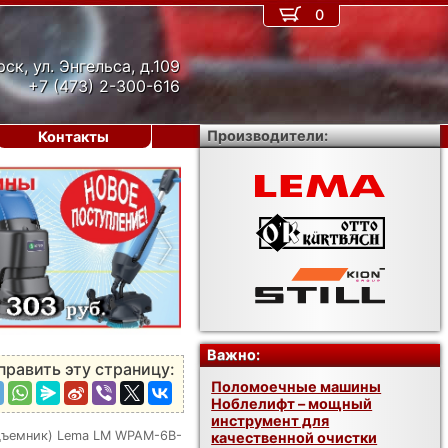
0
рск, ул. Энгельса, д.109
+7 (473) 2-300-616
Производители:
Контакты
›
Важно:
править эту страницу:
Поломоечные машины
Ноблелифт – мощный
инструмент для
дъемник) Lema LM WPAM-6B-
качественной очистки