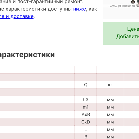
ание и пост-гарантийный ремонт.
ие характеристики доступны
ниже
, как
те и доставке
.
Цена
Добавить
арактеристики
Q
кг
h3
мм
m1
мм
AxB
мм
CxD
мм
L
мм
B
мм