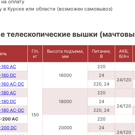
 на оплату
 в Курске или области (возможен самовывоз)
е телескопические вышки (мачтовы
Г/п,
Высота подъема,
Питание,
АКБ,
ель
кг
мм
В
В/Ач
160 AC
220
160 DC
16000
24
24/120
160 AC-DC
220, 24
180 AC
220
180 DC
18000
24
24/120
180 AC-DC
220, 24
150
-200 AC
220
-200 DC
20000
24
24/120