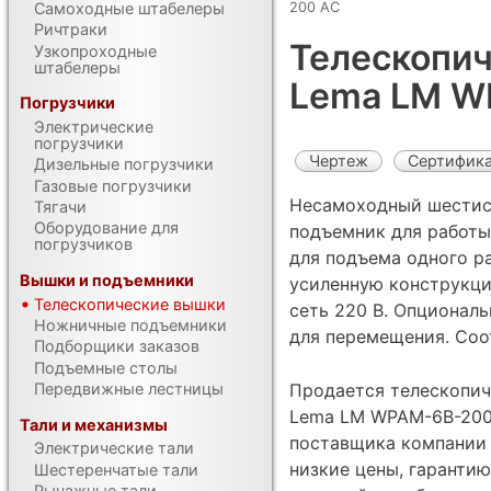
200 AC
Самоходные штабелеры
Ричтраки
Телескопич
Узкопроходные
штабелеры
Lema LM W
Погрузчики
Электрические
погрузчики
Чертеж
Сертифик
Дизельные погрузчики
Газовые погрузчики
Несамоходный шестис
Тягачи
Оборудование для
подъемник для работы
погрузчиков
для подъема одного р
Вышки и подъемники
усиленную конструкцию
Телескопические вышки
сеть 220 В. Опционал
Ножничные подъемники
для перемещения. Соо
Подборщики заказов
Подъемные столы
Передвижные лестницы
Продается телескопич
Lema LM WPAM-6B-200 
Тали и механизмы
поставщика компании 
Электрические тали
низкие цены, гарантию
Шестеренчатые тали
Рычажные тали