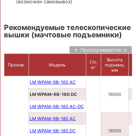
(возможен самовывоз)
Рекомендуемые телескопические
вышки (мачтовые подъемники)
← Прокручивается →
Высота
Г/п,
П
Произв.
Модель
подъема,
кг
мм
LM WPAM-6B-160 AC
LM WPAM-6B-160 DC
16000
LM WPAM-6B-160 AC-DC
LM WPAM-6B-180 AC
LM WPAM-6B-180 DC
18000