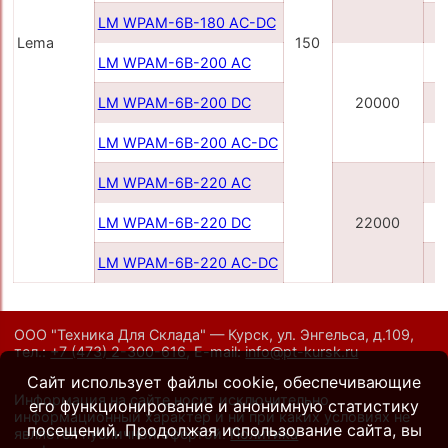
LM WPAM-6B-180 AC-DC
Lema
150
LM WPAM-6B-200 AC
LM WPAM-6B-200 DC
20000
LM WPAM-6B-200 AC-DC
LM WPAM-6B-220 AC
LM WPAM-6B-220 DC
22000
LM WPAM-6B-220 AC-DC
ООО "Техника Для Склада" — Курск, ул. Энгельса, д.109,
тел.:
+7 (473) 2-300-616
,
E-mail:
info@pt-kursk.ru
Сайт использует файлы cookie, обеспечивающие
Информация на сайте носит исключительно
его функционирование и анонимную статистику
информационный характер и ни при каких условиях не
посещений. Продолжая использование сайта, вы
является публичной офертой.
Политика