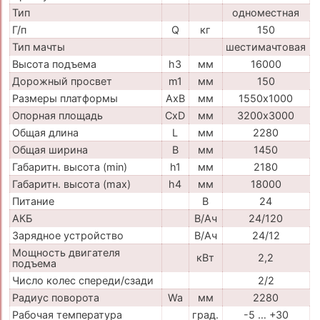
Тип
одноместная
Г/п
Q
кг
150
Тип мачты
шестимачтовая
Высота подъема
h3
мм
16000
Дорожный просвет
m1
мм
150
Размеры платформы
AxB
мм
1550х1000
Опорная площадь
CxD
мм
3200х3000
Общая длина
L
мм
2280
Общая ширина
B
мм
1450
Габаритн. высота (min)
h1
мм
2180
Габаритн. высота (max)
h4
мм
18000
Питание
В
24
АКБ
В/Ач
24/120
Зарядное устройство
В/Ач
24/12
Мощность двигателя
кВт
2,2
подъема
Число колес спереди/сзади
2/2
Радиус поворота
Wa
мм
2280
Рабочая температура
град.
-5 … +30